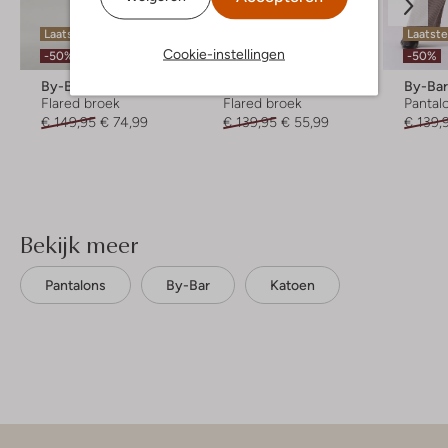
Laatste item
Laatste maten
Laatst
Cookie-instellingen
-50%
-60%
-50%
By-Bar
By-Bar
By-Ba
Flared broek
Flared broek
Pantal
€ 149,95
€ 74,99
€ 139,95
€ 55,99
€ 139,
Bekijk meer
Pantalons
By-Bar
Katoen