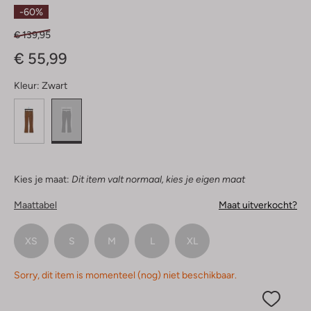
Sterren
-60%
€ 139,95
€ 55,99
Kleur:
Zwart
Kies je maat:
Dit item valt normaal, kies je eigen maat
Maattabel
Maat uitverkocht?
XS
S
M
L
XL
Sorry, dit item is momenteel (nog) niet beschikbaar.