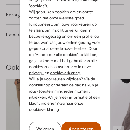
"cookies").
Wij gebruiken cookies om ervoor te
Bezorgen & retourneren
zorgen dat onze website goed
functioneert, om jouw voorkeuren op
te slaan, om inzicht te verkrijgen in
1
5
Beoordelingen
(1)
5
/5
bezoekersgedrag en om een profiel op
Sterren
te bouwen van jouw online gedrag voor
gepersonaliseerde advertenties. Door
op "Accepteer alle cookies" te klikken,
ga je akkoord met het gebruik van alle
Ook iets voor jou?
cookies zoals omschreven in onze
privacy-
en
cookieverklaring
.
Wil je je voorkeuren wijzigen? Via de
cookieknop onderaan de pagina kun je
jouw toestemming ieder moment
intrekken. Wil je meer informatie of een
klacht indienen? Ga naar onze
cookieverklaring
.
Accepteren
Weigeren