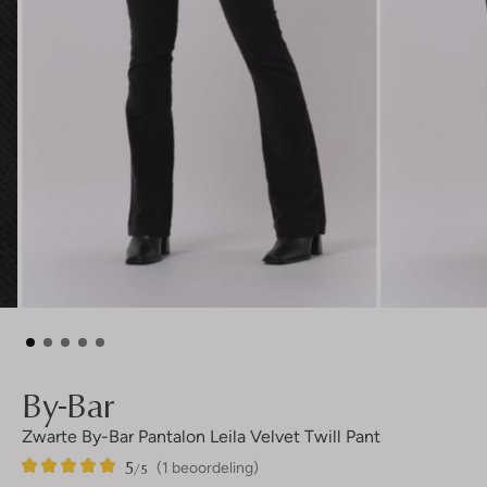
By-Bar
Zwarte By-Bar Pantalon Leila Velvet Twill Pant
5
1
5
/5
(1 beoordeling)