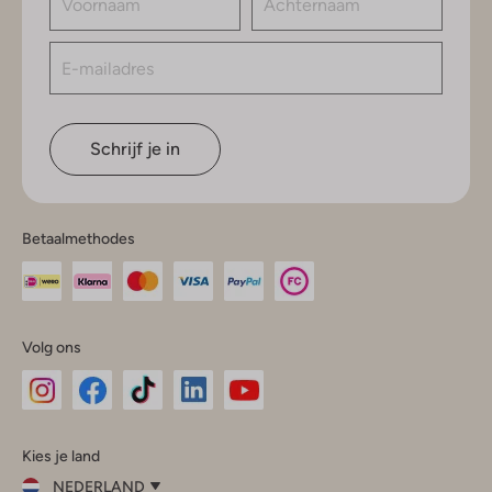
Schrijf je in
Betaalmethodes
Volg ons
Omoda
Omoda
Omoda
Omoda
Omoda
Kies je land
Instagram
Facebook
TikTok
LinkedIn
YouTube
NEDERLAND