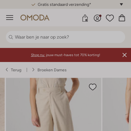
Gratis standaard verzending*
Menu
Shop nu:
jouw must-haves tot 70% korting!
Terug
Broeken Dames