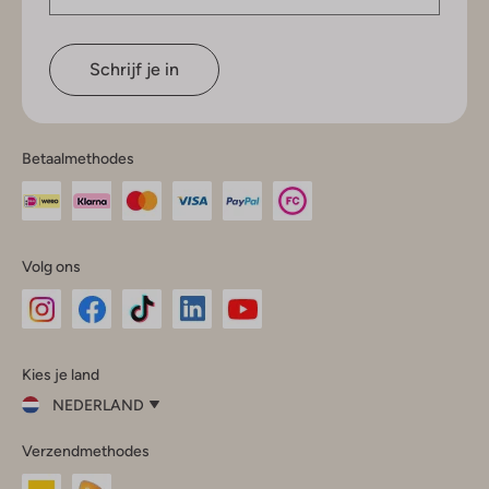
Schrijf je in
Betaalmethodes
Volg ons
Omoda
Omoda
Omoda
Omoda
Omoda
Kies je land
Instagram
Facebook
TikTok
LinkedIn
YouTube
NEDERLAND
Kies
Verzendmethodes
je
Sluit
land