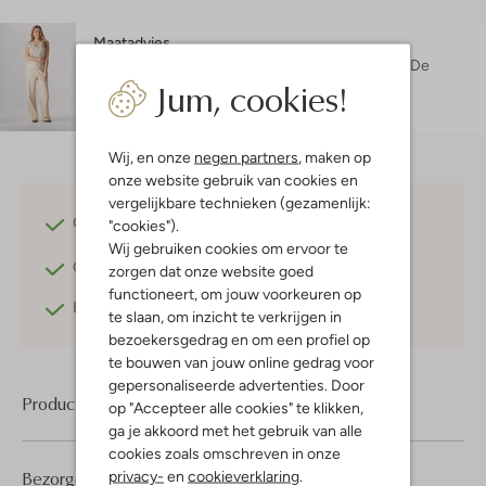
Maatadvies
Danielle is 1 meter 74 lang en draagt maat 36.
De
Jum, cookies!
pasvorm is
wide
.
Wij, en onze
negen partners
, maken op
onze website gebruik van cookies en
vergelijkbare technieken (gezamenlijk:
Gratis verzending
vanaf €75,-
"cookies").
Wij gebruiken cookies om ervoor te
Gratis retourneren
binnen 30 dagen*
zorgen dat onze website goed
functioneert, om jouw voorkeuren op
Betaal achteraf
met Klarna
te slaan, om inzicht te verkrijgen in
bezoekersgedrag en om een profiel op
te bouwen van jouw online gedrag voor
gepersonaliseerde advertenties. Door
Product informatie
op "Accepteer alle cookies" te klikken,
ga je akkoord met het gebruik van alle
cookies zoals omschreven in onze
Bezorgen & retourneren
privacy-
en
cookieverklaring
.