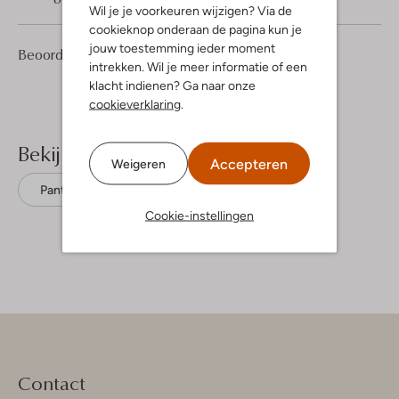
Wil je je voorkeuren wijzigen? Via de
cookieknop onderaan de pagina kun je
jouw toestemming ieder moment
1
5
Beoordelingen
(1)
5
/5
intrekken. Wil je meer informatie of een
Sterren
klacht indienen? Ga naar onze
cookieverklaring
.
Bekijk meer
Accepteren
Weigeren
Pantalons
Nukus
Viscose
Cookie-instellingen
Contact