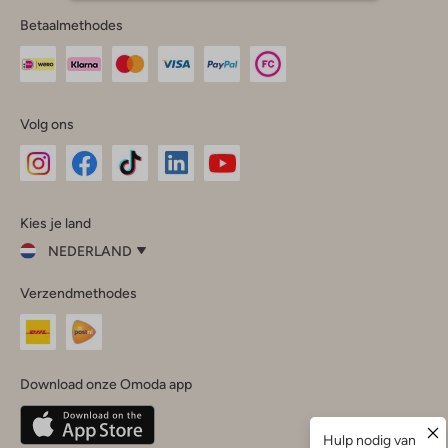
Betaalmethodes
Volg ons
Omoda
Omoda
Omoda
Omoda
Omoda
Kies je land
Instagram
Facebook
TikTok
LinkedIn
YouTube
NEDERLAND
Kies
Verzendmethodes
je
Sluit
land
Nederland
België
(Nederlands)
Download onze Omoda app
Belgique
(Français)
Deutschland