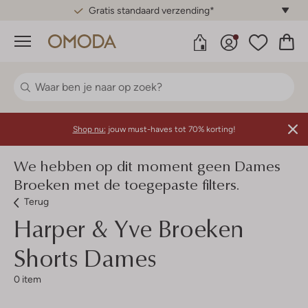
Gratis standaard verzending*
Menu
Shop nu:
jouw must-haves tot 70% korting!
We hebben op dit moment geen Dames
Broeken met de toegepaste filters.
Terug
Harper & Yve
Broeken
Shorts Dames
0 item