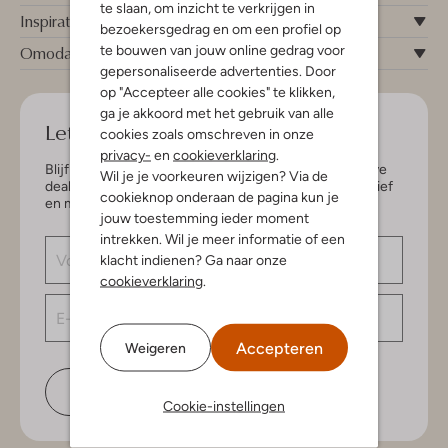
te slaan, om inzicht te verkrijgen in
Inspiratie
bezoekersgedrag en om een profiel op
te bouwen van jouw online gedrag voor
Omoda
gepersonaliseerde advertenties. Door
op "Accepteer alle cookies" te klikken,
ga je akkoord met het gebruik van alle
Let's keep in touch!
cookies zoals omschreven in onze
privacy-
en
cookieverklaring
.
Blijf op de hoogte van de nieuwste items en exclusieve
Wil je je voorkeuren wijzigen? Via de
deals, speciaal voor jou. Schrijf je in voor de nieuwsbrief
cookieknop onderaan de pagina kun je
en maak kans op € 150,- shoptegoed.
jouw toestemming ieder moment
intrekken. Wil je meer informatie of een
klacht indienen? Ga naar onze
cookieverklaring
.
Accepteren
Weigeren
Schrijf je in
Cookie-instellingen