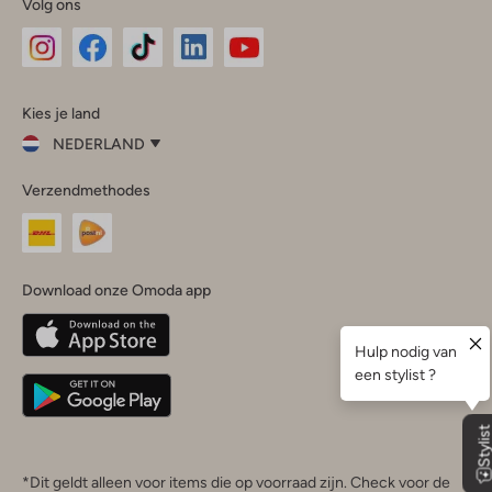
Volg ons
Omoda
Omoda
Omoda
Omoda
Omoda
Kies je land
Instagram
Facebook
TikTok
LinkedIn
YouTube
NEDERLAND
Kies
Verzendmethodes
je
Sluit
land
Nederland
België
(Nederlands)
Download onze Omoda app
Belgique
(Français)
Deutschland
*Dit geldt alleen voor items die op voorraad zijn. Check voor de