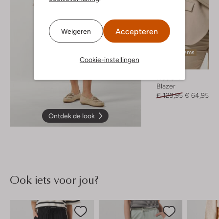
Accepteren
Weigeren
Laatste items
Cookie-instellingen
-50%
Notre-V
Blazer
€ 129,95
€ 64,95
Ontdek de look
Ook iets voor jou?