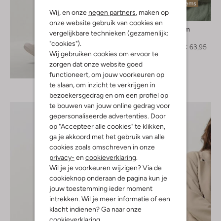
Laatste items
Wij, en onze
negen partners
, maken op
-20%
onze website gebruik van cookies en
Modström
vergelijkbare technieken (gezamenlijk:
Blouse
"cookies").
€ 79,95
€ 63,95
Wij gebruiken cookies om ervoor te
zorgen dat onze website goed
Ontdek de look
functioneert, om jouw voorkeuren op
te slaan, om inzicht te verkrijgen in
bezoekersgedrag en om een profiel op
te bouwen van jouw online gedrag voor
gepersonaliseerde advertenties. Door
op "Accepteer alle cookies" te klikken,
ga je akkoord met het gebruik van alle
cookies zoals omschreven in onze
privacy-
en
cookieverklaring
.
Wil je je voorkeuren wijzigen? Via de
cookieknop onderaan de pagina kun je
jouw toestemming ieder moment
intrekken. Wil je meer informatie of een
klacht indienen? Ga naar onze
cookieverklaring
.