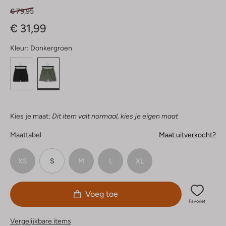
€ 79,95
€ 31,99
Kleur:
Donkergroen
Kies je maat:
Dit item valt normaal, kies je eigen maat
Maattabel
Maat uitverkocht?
XS
S
M
L
XL
Voeg toe
Favoriet
Vergelijkbare items