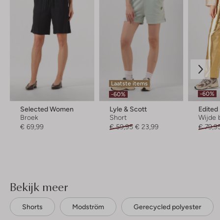
Laatste items
-60%
-60%
Selected Women
Lyle & Scott
Edited
Broek
Short
Wijde 
€ 69,99
€ 59,95
€ 23,99
€ 79,9
Bekijk meer
Shorts
Modström
Gerecycled polyester