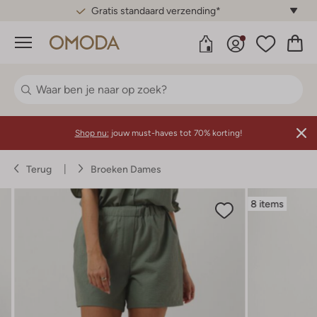
Gratis standaard verzending*
Menu
Shop nu:
jouw must-haves tot 70% korting!
Terug
Broeken Dames
8 items