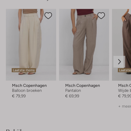
Laatste items
Laatst
Msch Copenhagen
Msch Copenhagen
Msch 
Balloon broeken
Pantalon
Wijde 
€ 79,99
€ 69,99
€ 79,9
+ meer