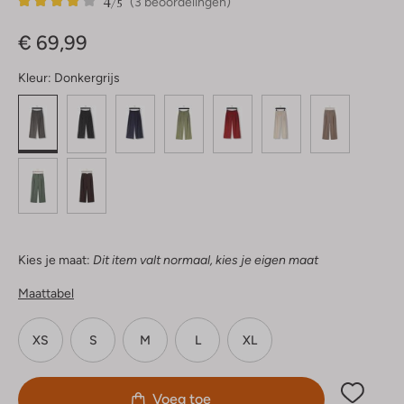
4
3
4
/5
(3 beoordelingen)
Sterren
€ 69,99
Kleur:
Donkergrijs
Kies je maat:
Dit item valt normaal, kies je eigen maat
Maattabel
XS
S
M
L
XL
Voeg toe