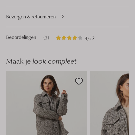
Bezorgen & retourneren
3
4
Beoordelingen
(3)
4
/5
Sterren
Maak je
look compleet