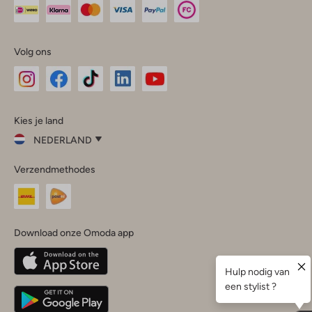
Volg ons
Omoda
Omoda
Omoda
Omoda
Omoda
Kies je land
Instagram
Facebook
TikTok
LinkedIn
YouTube
NEDERLAND
Kies
Verzendmethodes
je
Sluit
land
Nederland
België
(Nederlands)
Download onze Omoda app
Belgique
(Français)
Deutschland