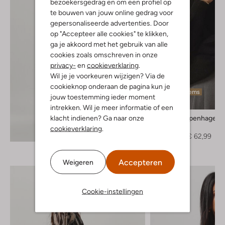
bezoekersgedrag en om een profiel op
te bouwen van jouw online gedrag voor
gepersonaliseerde advertenties. Door
op "Accepteer alle cookies" te klikken,
ga je akkoord met het gebruik van alle
cookies zoals omschreven in onze
privacy-
en
cookieverklaring
.
Wil je je voorkeuren wijzigen? Via de
cookieknop onderaan de pagina kun je
Laatste items
jouw toestemming ieder moment
-30%
intrekken. Wil je meer informatie of een
klacht indienen? Ga naar onze
Msch Copenhagen
Coltrui
cookieverklaring
.
Ontdek de look
€ 89,95
€ 62,99
Accepteren
Weigeren
Cookie-instellingen