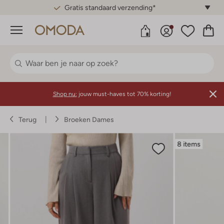
Gratis standaard verzending*
Menu
Shop nu:
jouw must-haves tot 70% korting!
Terug
Broeken Dames
8 items