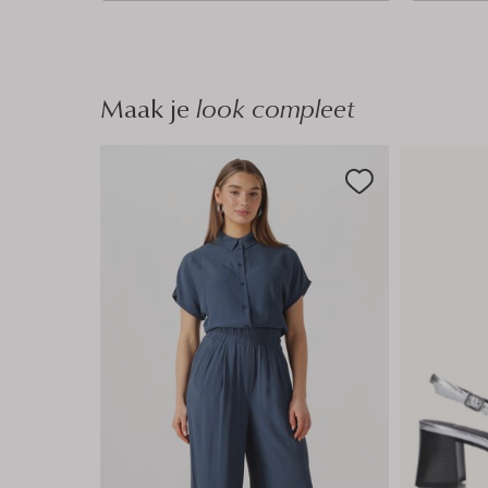
n
n
Maak je
look compleet