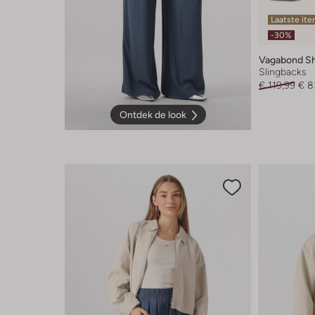
Laatste it
-30%
Vagabond S
Slingbacks
€ 119,99
€ 8
Ontdek de look