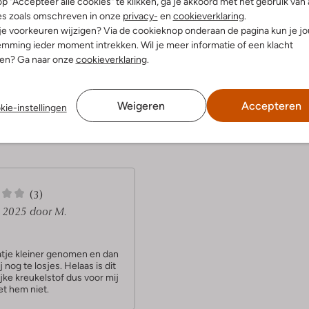
p "Accepteer alle cookies" te klikken, ga je akkoord met het gebruik van 
es zoals omschreven in onze
privacy-
en
cookieverklaring
.
 je voorkeuren wijzigen? Via de cookieknop onderaan de pagina kun je j
dek de look
Ontdek de look
mming ieder moment intrekken. Wil je meer informatie of een klacht
nen? Ga naar onze
cookieverklaring
.
Product informatie
Weigeren
Accepteren
kie-instellingen
(3)
l 2025
door M.
tje kleiner genomen en dan
ij nog te losjes. Helaas is dit
jke kreukelstof dus voor mij
et hem niet.