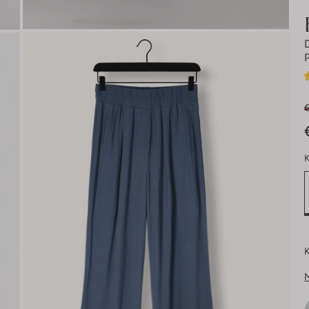
€
K
K