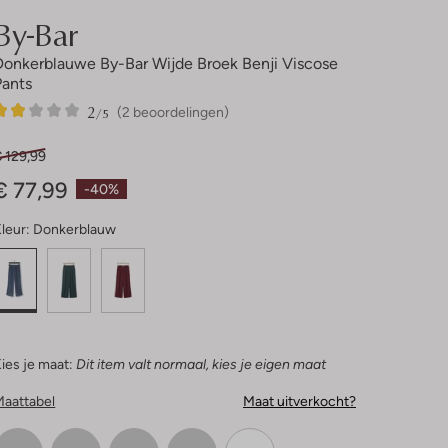
By-Bar
Donkerblauwe By-Bar Wijde Broek Benji Viscose
Pants
2
2
2
/5
(2 beoordelingen)
Sterren
 129,99
€ 77,99
-40%
leur:
Donkerblauw
ies je maat:
Dit item valt normaal, kies je eigen maat
Maattabel
Maat uitverkocht?