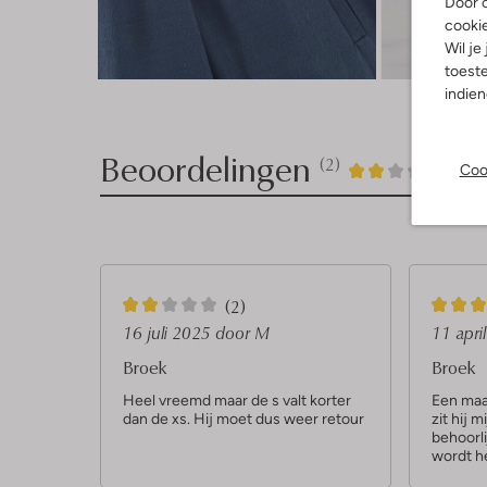
Door o
cooki
Wil je
Ont
toeste
indie
Beoordelingen
(2)
2
2
Coo
2
/5
Sterren
2
3
(2)
S
S
16 juli 2025
door M
11 apri
t
t
Broek
Broek
e
e
Heel vreemd maar de s valt korter
Een maa
dan de xs. Hij moet dus weer retour
zit hij m
r
r
behoorli
r
r
wordt h
e
e