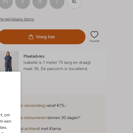
XS
S
M
L
XL
ergelijkbare items
Voeg toe
Favoriet
Maatadvies
Isabelle is 1 meter 73 lang en draagt
maat 36.
De pasvorm is
losvallend
.
Gratis verzending
vanaf €75,-
rt, om
Gratis retourneren
binnen 30 dagen*
om een
ies.
Betaal achteraf
met Klarna