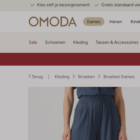
Kies zelf je bezorgmoment
Gratis standaard v
Dames
Heren
Kind
Sale
Schoenen
Kleding
Tassen & Accessoires
Terug
Kleding
Broeken
Broeken Dames