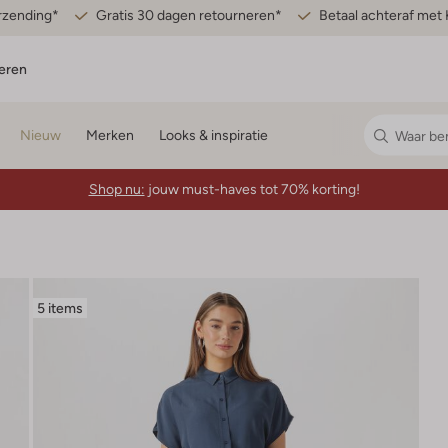
erzending*
Gratis 30 dagen retourneren*
Betaal achteraf met 
eren
Nieuw
Merken
Looks & inspiratie
Shop nu:
jouw must-haves tot 70% korting!
5 items