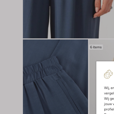
6 items
Wij, e
vergel
Wij ge
jouw v
profie