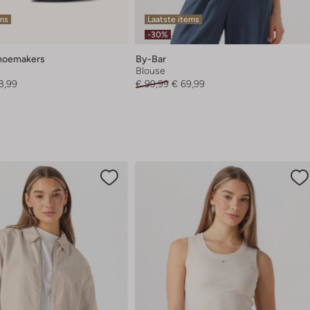
ems
Laatste items
-30%
hoemakers
By-Bar
Blouse
3,99
€ 99,99
€ 69,99