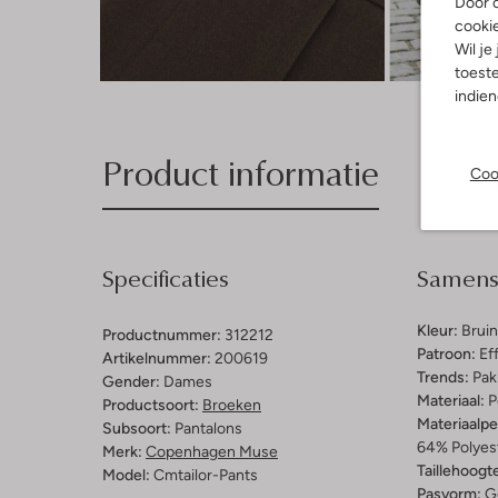
Door o
cooki
Wil je
Ont
toeste
indie
Product informatie
Coo
Specificaties
Samenst
Kleur:
Bruin
Productnummer:
312212
Patroon:
Ef
Artikelnummer:
200619
Trends:
Pak
Gender:
Dames
Materiaal:
P
Productsoort:
Broeken
Materiaalp
Subsoort:
Pantalons
64% Polyest
Merk:
Copenhagen Muse
Taillehoogt
Model:
Cmtailor-Pants
Pasvorm:
G