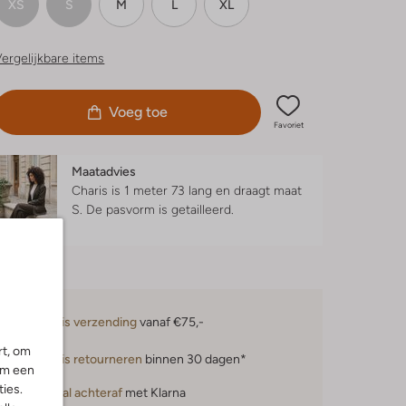
XS
S
M
L
XL
ergelijkbare items
Voeg toe
Favoriet
Maatadvies
Charis is 1 meter 73 lang en draagt maat
S.
De pasvorm is
getailleerd
.
Gratis verzending
vanaf €75,-
rt, om
Gratis retourneren
binnen 30 dagen*
om een
ies.
Betaal achteraf
met Klarna