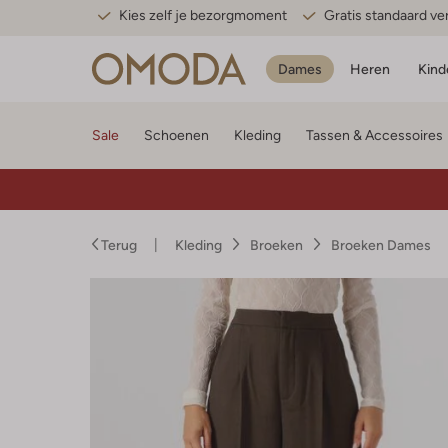
Kies zelf je bezorgmoment
Gratis standaard v
Dames
Heren
Kind
Sale
Schoenen
Kleding
Tassen & Accessoires
Terug
Kleding
Broeken
Broeken Dames