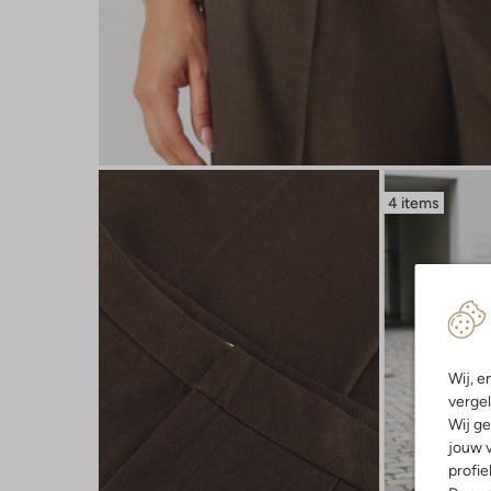
4 items
Wij, e
vergel
Wij ge
jouw v
profie