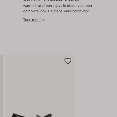
vriendinnen. Combineer ze met een
warme trui of een stijlvolle blazer voor een
complete look. De diepe kleur zorgt voor
een elegante uitstraling, terwijl de
Toon meer
pasvorm je figuur prachtig accentueert. Of
je nu door de vallende bladeren struint of
geniet van een knusse avond bij de open
haard, deze pantalons zijn jouw ideale
metgezel voor het seizoen.