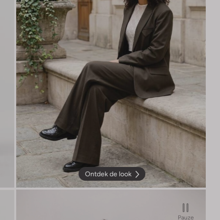
Ontdek de look
Pauze