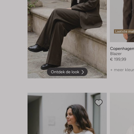
Laatste ma
Copenhagen
Blazer
€ 199,99
+ meer kleu
Ontdek de look