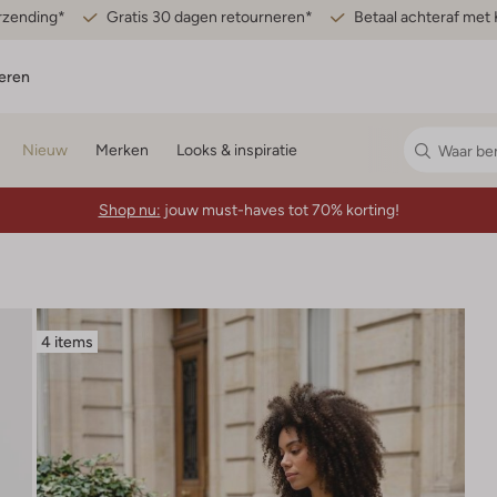
erzending*
Gratis 30 dagen retourneren*
Betaal achteraf met 
eren
Nieuw
Merken
Looks & inspiratie
Shop nu:
jouw must-haves tot 70% korting!
4 items