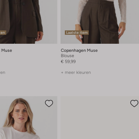
ten
Laatste item
 Muse
Copenhagen Muse
Blouse
€ 59,99
ren
+ meer kleuren