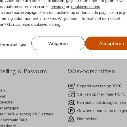
p "Accepteer alle cookies" te klikken, ga je akkoord met het gebruik van 
es zoals omschreven in onze
privacy-
en
cookieverklaring
.
 je voorkeuren wijzigen? Via de cookieknop onderaan de pagina kun je j
dek de look
Ontdek de look
mming ieder moment intrekken. Wil je meer informatie of een klacht
nen? Ga naar onze
cookieverklaring
.
Bezorgen & retourneren
Weigeren
Accepteren
kie-instellingen
elling & Pasvorm
Wasvoorschriften
Beperkt wassen op 30 °C
fen
Strijken op maximaal 110 °C
ken
olyester
Kan niet in de droogtromme
ercentages:
Gewone chemische reinigi
er; 34% Viscose; 2% Elastaan
Niet bleken
e:
Normale Taille
etailleerd