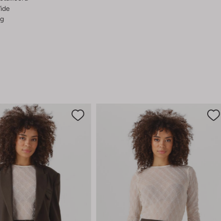
ide
g