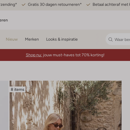
erzending*
Gratis 30 dagen retourneren*
Betaal achteraf met 
eren
Nieuw
Merken
Looks & inspiratie
Shop nu:
jouw must-haves tot 70% korting!
8 items