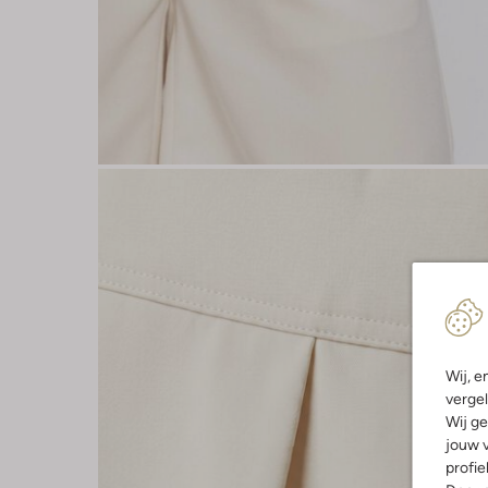
Wij, e
vergel
Wij ge
jouw v
profie