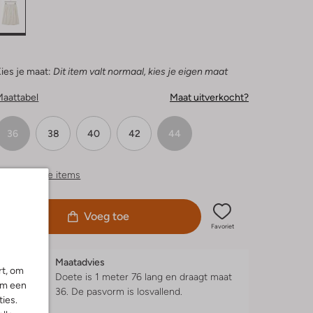
ies je maat:
Dit item valt normaal, kies je eigen maat
Maattabel
Maat uitverkocht?
36
38
40
42
44
ergelijkbare items
Voeg toe
Favoriet
Maatadvies
rt, om
Doete is 1 meter 76 lang en draagt maat
om een
36.
De pasvorm is
losvallend
.
ies.