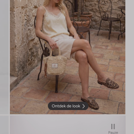
Ontdek de look
Pauze