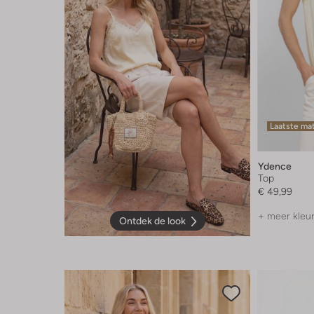
Laatste ma
Ydence
Top
€ 49,99
+ meer kleu
Ontdek de look