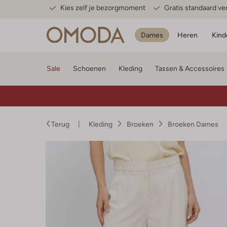
Kies zelf je bezorgmoment
Gratis standaard v
Dames
Heren
Kind
Sale
Schoenen
Kleding
Tassen & Accessoires
Terug
Kleding
Broeken
Broeken Dames