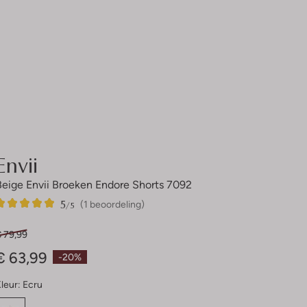
Envii
Beige Envii Broeken Endore Shorts 7092
5
1
5
/5
(1 beoordeling)
Sterren
€ 79,99
€ 63,99
-20%
leur:
Ecru