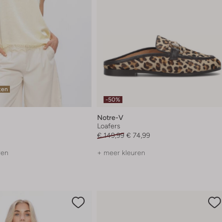
ten
-50%
Notre-V
Loafers
€ 149,99
€ 74,99
ren
+ meer kleuren