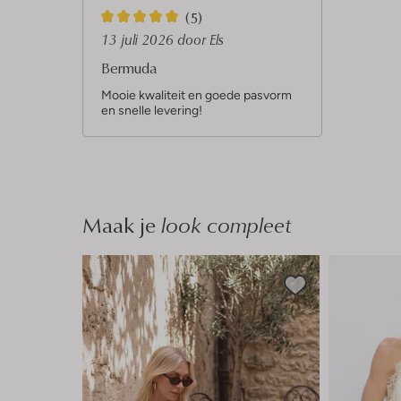
5
(5)
S
13 juli 2026
door Els
t
Bermuda
e
Mooie kwaliteit en goede pasvorm
en snelle levering!
r
r
e
n
Maak je
look compleet