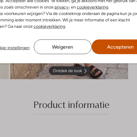
p "Accepteer alle cookies" te klikken, ga je akkoord met het gebruik van 
es zoals omschreven in onze
privacy-
en
cookieverklaring
.
 je voorkeuren wijzigen? Via de cookieknop onderaan de pagina kun je j
mming ieder moment intrekken. Wil je meer informatie of een klacht
nen? Ga naar onze
cookieverklaring
.
Weigeren
Accepteren
kie-instellingen
Ontdek de look
Product informatie