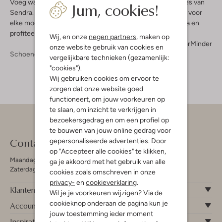
Voeg wat western vibe toe aan je look met de fijne creaties van
Jum, cookies!
Sendra. Tussen de trendy items vind je de perfecte boots voor
elke modebewuste vrouw. Shop je boots online bij Omoda en
profiteer van gratis verzending & retour!
Wij, en onze
negen partners
, maken op
Meer
Minder
onze website gebruik van cookies en
Schoenen
Boots
Boots Dames
vergelijkbare technieken (gezamenlijk:
"cookies").
Wij gebruiken cookies om ervoor te
zorgen dat onze website goed
functioneert, om jouw voorkeuren op
te slaan, om inzicht te verkrijgen in
bezoekersgedrag en om een profiel op
te bouwen van jouw online gedrag voor
Contact
gepersonaliseerde advertenties. Door
op "Accepteer alle cookies" te klikken,
Maandag - Vrijdag 09:00 - 19:00 uur
ga je akkoord met het gebruik van alle
Zaterdag 09:00 - 17:00 uur
cookies zoals omschreven in onze
privacy-
en
cookieverklaring
.
Klantenservice
Wil je je voorkeuren wijzigen? Via de
cookieknop onderaan de pagina kun je
Account
jouw toestemming ieder moment
Inspiratie