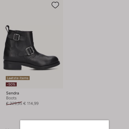
Laatste items
-50%
Sendra
Boots
€ 229,95
€ 114,99