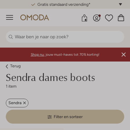
Gratis standaard verzending*
Menu
Shop nu:
jouw must-haves tot 70% korting!
Terug
Sendra dames boots
1 item
Sendra
Filter en sorteer