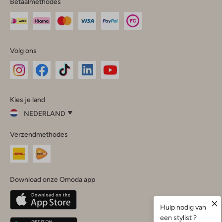
Betaalmethodes
Volg ons
Omoda
Omoda
Omoda
Omoda
Omoda
Kies je land
Instagram
Facebook
TikTok
LinkedIn
YouTube
NEDERLAND
Kies
Verzendmethodes
je
Sluit
land
Nederland
België
(Nederlands)
Download onze Omoda app
Belgique
(Français)
Deutschland