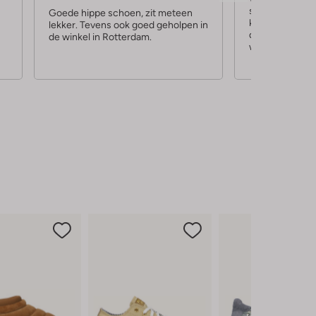
stoer zijn maa
r
r
Goede hippe schoen, zit meteen
kunnen worden
lekker. Tevens ook goed geholpen in
r
r
de vestiging U
de winkel in Rotterdam.
wat ik bedoelde
e
e
n
n