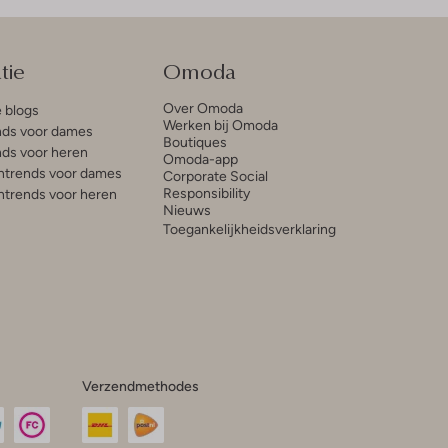
tie
Omoda
Over Omoda
e blogs
Werken bij Omoda
ds voor dames
Boutiques
ds voor heren
Omoda-app
trends voor dames
Corporate Social
Responsibility
trends voor heren
Nieuws
Toegankelijkheidsverklaring
Verzendmethodes