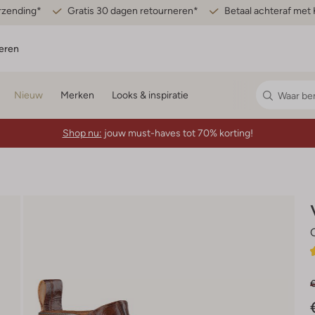
erzending*
Gratis 30 dagen retourneren*
Betaal achteraf met 
eren
Nieuw
Merken
Looks & inspiratie
Shop nu:
jouw must-haves tot 70% korting!
€