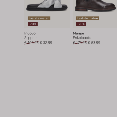
Laatste maten
Laatste maten
-70%
-70%
Inuovo
Maripe
Slippers
Enkelboots
€ 109,95
€ 32,99
€ 179,95
€ 53,99