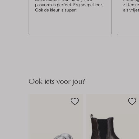
pasvorm is perfect. Erg soepel leer.
zitten e
r
r
Ook de kleur is super.
als vrije
r
r
e
e
n
n
Ook iets voor jou?