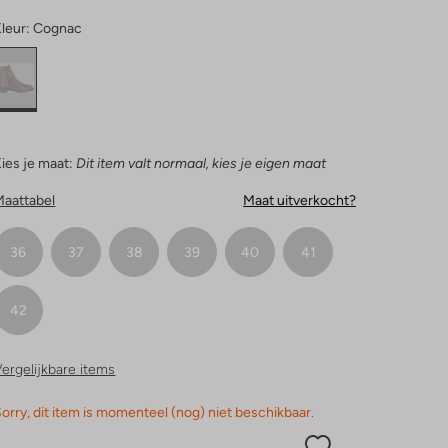
leur:
Cognac
ies je maat:
Dit item valt normaal, kies je eigen maat
Maattabel
Maat uitverkocht?
36
37
38
39
40
41
42
ergelijkbare items
orry, dit item is momenteel (nog) niet beschikbaar.