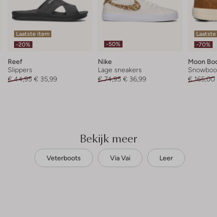
Laatste item
Laatste
-50%
-20%
-70%
Reef
Nike
Moon Bo
Slippers
Lage sneakers
Snowboo
€ 44,95
€ 35,99
€ 74,95
€ 36,99
€ 165,00
Bekijk meer
Veterboots
Via Vai
Leer