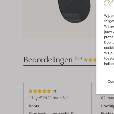
Wij, e
vergel
Wij ge
jouw v
profie
Door o
cooki
Wil je
Beoordelingen
(10)
10
4
toeste
4
/5
indie
Sterren
Coo
5
5
(5)
S
S
13 april 2020
door Anja
02 maa
t
t
Boots
Pracht
e
e
Deze boots zitten heerlijk. De
Prachti