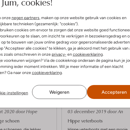
Jum, cookies!
n onze
negen partners
, maken op onze website gebruik van cookies en
ijkbare technieken (gezamenlijk: "cookies").
bruiken cookies om ervoor te zorgen dat onze website goed functionee
oorkeuren op te slaan, om inzicht te verkrijgen in bezoekersgedrag en 
l op te bouwen van jouw online gedrag voor gepersonaliseerde advertent
p "Accepteer alle cookies" te klikken, ga je akkoord met het gebruik van 
es zoals omschreven in onze
privacy-
en
cookieverklaring
.
 je voorkeuren wijzigen? Via de cookieknop onderaan de pagina kun je j
Product informatie
mming ieder moment intrekken. Wil je meer informatie of een klacht
nen? Ga naar onze
cookieverklaring
.
Weigeren
Accepteren
kie-instellingen
5
(5)
(5)
S
rt 2020
door Hope
03 december 2019
door An
t
ige schoen
Hippe veterboots
e
ge schoenen, die lekker
Hippe veterboots met een mooie