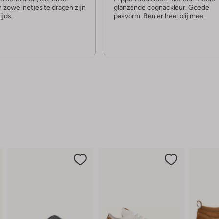
n zowel netjes te dragen zijn
glanzende cognackleur. Goede
r
tijds.
pasvorm. Ben er heel blij mee.
r
e
n