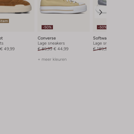
 item
-50%
-50%
ot
Converse
Softwaves
ts
Lage sneakers
Lage sneakers
€ 49,99
€ 89,99
€ 44,99
€ 189,99
€ 94,99
+ meer kleuren