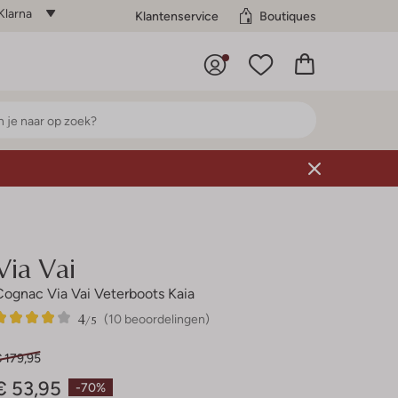
Klarna
Klantenservice
Boutiques
Via Vai
Cognac Via Vai Veterboots Kaia
4
10
4
/5
(10 beoordelingen)
Sterren
 179,95
€ 53,95
-70%