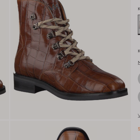
K
K
V
S