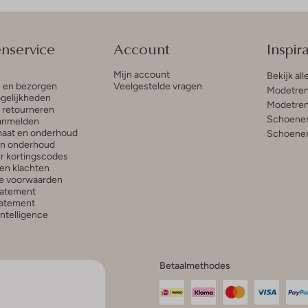
enservice
Account
Inspira
Mijn account
Bekijk all
n en bezorgen
Veelgestelde vragen
Modetren
gelijkheden
Modetren
n retourneren
Schoenen
anmelden
aat en onderhoud
Schoenen
en onderhoud
r kortingscodes
en klachten
e voorwaarden
tatement
atement
 Intelligence
Betaalmethodes