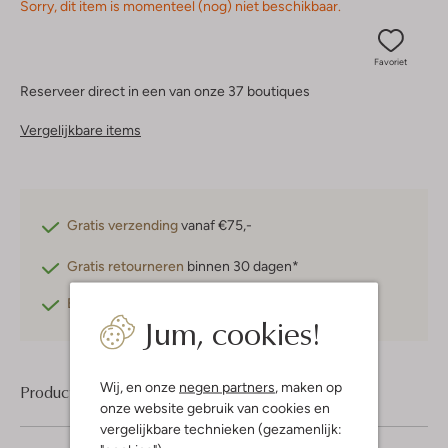
Sorry, dit item is momenteel (nog) niet beschikbaar.
Favoriet
Reserveer direct in een van onze 37 boutiques
Vergelijkbare items
Gratis verzending
vanaf €75,-
Gratis retourneren
binnen 30 dagen*
Betaal achteraf
met Klarna
Jum, cookies!
Wij, en onze
negen partners
, maken op
Product informatie
onze website gebruik van cookies en
vergelijkbare technieken (gezamenlijk: