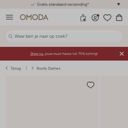
Gratis standaard verzending*
Menu
Shop nu:
jouw must-haves tot 70% korting!
Terug
Boots Dames