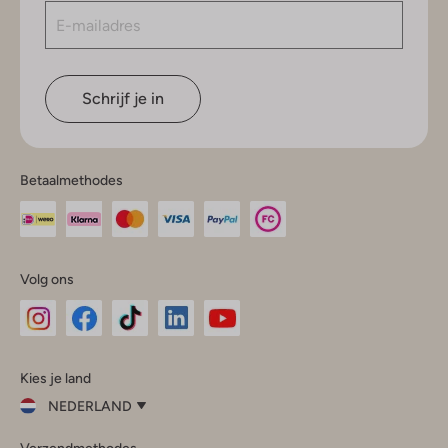
Schrijf je in
Betaalmethodes
Volg ons
Omoda
Omoda
Omoda
Omoda
Omoda
Kies je land
Instagram
Facebook
TikTok
LinkedIn
YouTube
NEDERLAND
Kies