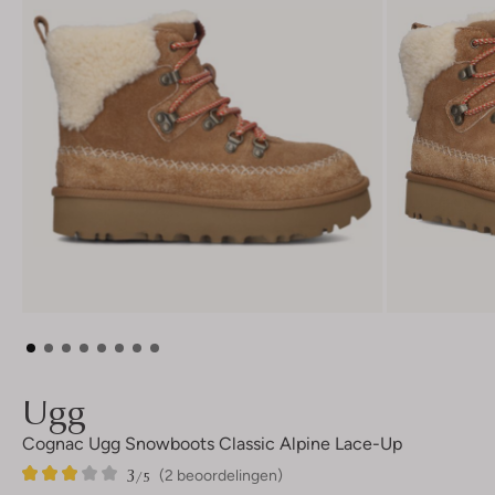
Ugg
Cognac Ugg Snowboots Classic Alpine Lace-Up
3
2
3
/5
(2 beoordelingen)