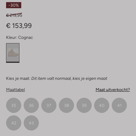
Sterren
-30%
€ 219,95
€ 153,99
Kleur:
Cognac
Kies je maat:
Dit item valt normaal, kies je eigen maat
Maattabel
Maat uitverkocht?
35
36
37
38
39
40
41
42
43