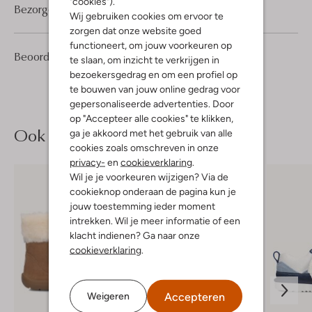
"cookies").
Bezorgen & retourneren
Wij gebruiken cookies om ervoor te
zorgen dat onze website goed
functioneert, om jouw voorkeuren op
2
3
Beoordelingen
(2)
3
te slaan, om inzicht te verkrijgen in
/5
Sterren
bezoekersgedrag en om een profiel op
te bouwen van jouw online gedrag voor
gepersonaliseerde advertenties. Door
op "Accepteer alle cookies" te klikken,
Ook iets voor jou?
ga je akkoord met het gebruik van alle
cookies zoals omschreven in onze
privacy-
en
cookieverklaring
.
Wil je je voorkeuren wijzigen? Via de
cookieknop onderaan de pagina kun je
jouw toestemming ieder moment
intrekken. Wil je meer informatie of een
klacht indienen? Ga naar onze
cookieverklaring
.
Accepteren
Weigeren