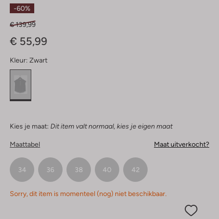
Sterren
-60%
€ 139,99
€ 55,99
Kleur:
Zwart
Kies je maat:
Dit item valt normaal, kies je eigen maat
Maattabel
Maat uitverkocht?
34
36
38
40
42
Sorry, dit item is momenteel (nog) niet beschikbaar.