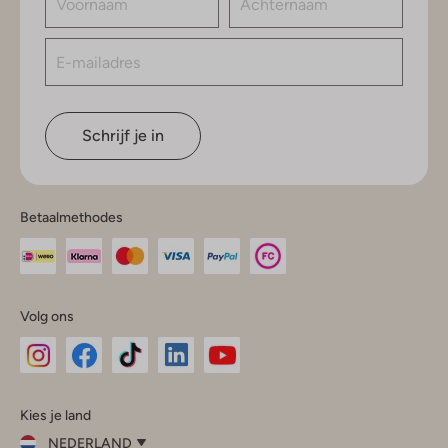
Schrijf je in
Betaalmethodes
Volg ons
Omoda
Omoda
Omoda
Omoda
Omoda
Kies je land
Instagram
Facebook
TikTok
LinkedIn
YouTube
NEDERLAND