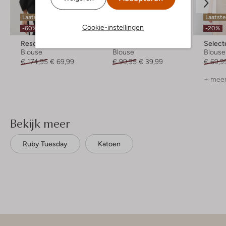
Laatste maten
Laatste maten
Laatst
Cookie-instellingen
-60%
-60%
-20%
Resort Finest
Selected Women
Selec
Blouse
Blouse
Blouse
€ 174,95
€ 69,99
€ 99,95
€ 39,99
€ 69,9
+ meer
Bekijk meer
Ruby Tuesday
Katoen