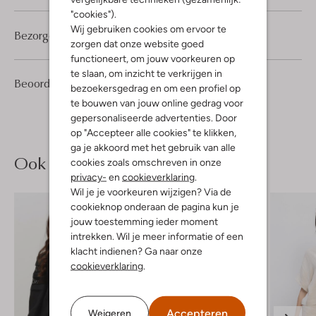
"cookies").
Wij gebruiken cookies om ervoor te
Bezorgen & retourneren
zorgen dat onze website goed
functioneert, om jouw voorkeuren op
te slaan, om inzicht te verkrijgen in
1
5
Beoordelingen
(1)
5
/5
bezoekersgedrag en om een profiel op
Sterren
te bouwen van jouw online gedrag voor
gepersonaliseerde advertenties. Door
op "Accepteer alle cookies" te klikken,
ga je akkoord met het gebruik van alle
Ook iets voor jou?
cookies zoals omschreven in onze
privacy-
en
cookieverklaring
.
Wil je je voorkeuren wijzigen? Via de
cookieknop onderaan de pagina kun je
jouw toestemming ieder moment
intrekken. Wil je meer informatie of een
klacht indienen? Ga naar onze
cookieverklaring
.
Accepteren
Weigeren