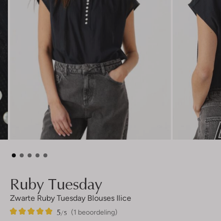
Ruby Tuesday
Zwarte Ruby Tuesday Blouses Ilice
5
1
5
/5
(1 beoordeling)