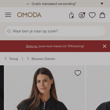
Gratis standaard verzending*
Menu
Shop nu:
jouw must-haves tot 70% korting!
Terug
Blouses Dames