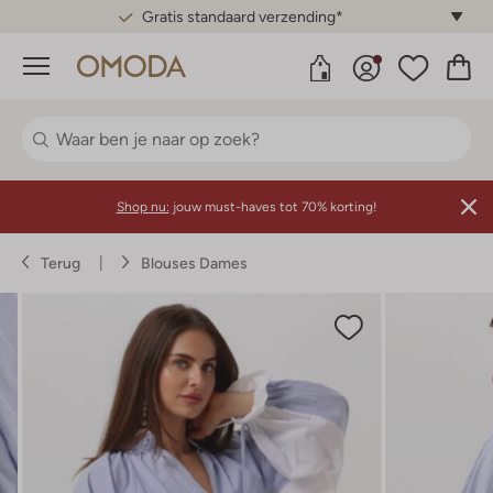
Gratis standaard verzending*
Menu
Shop nu:
jouw must-haves tot 70% korting!
Terug
Blouses Dames