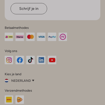
Schrijf je in
Betaalmethodes
Volg ons
Omoda
Omoda
Omoda
Omoda
Omoda
Kies je land
Instagram
Facebook
TikTok
LinkedIn
YouTube
NEDERLAND
Kies
Verzendmethodes
je
Sluit
land
Nederland