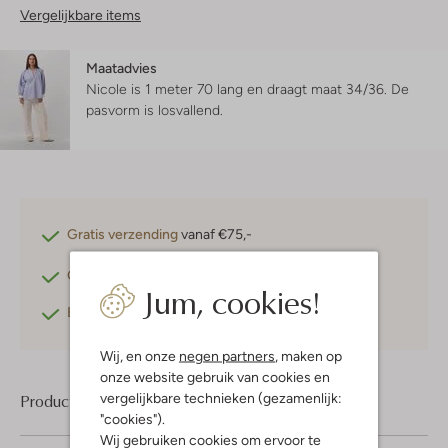
Vergelijkbare items
Maatadvies
Nicole is 1 meter 70 lang en draagt maat 34/36.
De
pasvorm is
losvallend
.
Gratis verzending
vanaf €75,-
Gratis retourneren
binnen 30 dagen*
Jum, cookies!
Betaal achteraf
met Klarna
Wij, en onze
negen partners
, maken op
onze website gebruik van cookies en
vergelijkbare technieken (gezamenlijk:
Product informatie
"cookies").
Wij gebruiken cookies om ervoor te