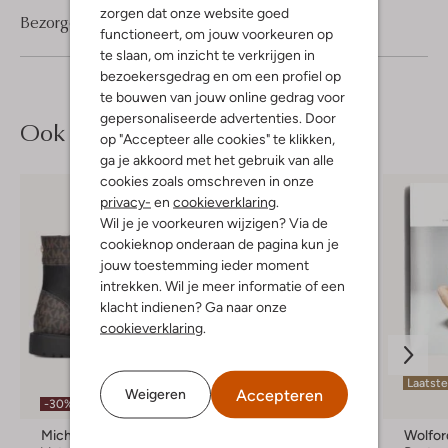
zorgen dat onze website goed
Bezorgen & retourneren
functioneert, om jouw voorkeuren op
te slaan, om inzicht te verkrijgen in
bezoekersgedrag en om een profiel op
te bouwen van jouw online gedrag voor
gepersonaliseerde advertenties. Door
Ook iets voor jou?
op "Accepteer alle cookies" te klikken,
ga je akkoord met het gebruik van alle
cookies zoals omschreven in onze
privacy-
en
cookieverklaring
.
Wil je je voorkeuren wijzigen? Via de
cookieknop onderaan de pagina kun je
jouw toestemming ieder moment
intrekken. Wil je meer informatie of een
klacht indienen? Ga naar onze
cookieverklaring
.
Laatst
Accepteren
Weigeren
-30%
Michael Kors Kids
Alwero
Wolfor