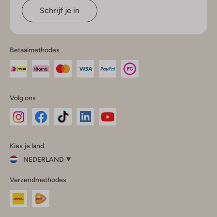
Schrijf je in
Betaalmethodes
Volg ons
Omoda
Omoda
Omoda
Omoda
Omoda
Kies je land
Instagram
Facebook
TikTok
LinkedIn
YouTube
NEDERLAND
Kies
Verzendmethodes
je
Sluit
land
Nederland