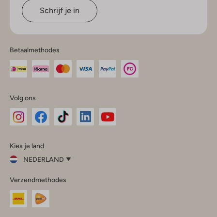
Schrijf je in
Betaalmethodes
Volg ons
Omoda
Omoda
Omoda
Omoda
Omoda
Kies je land
Instagram
Facebook
TikTok
LinkedIn
YouTube
NEDERLAND
Kies
Verzendmethodes
je
Sluit
land
Nederland