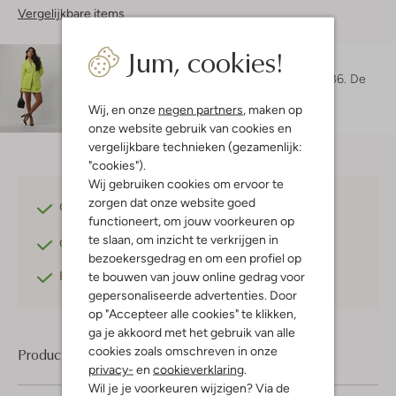
Vergelijkbare items
Jum, cookies!
Maatadvies
Maruschka is 1 meter 72 lang en draagt maat 36.
De
pasvorm is
regular fit
.
Wij, en onze
negen partners
, maken op
onze website gebruik van cookies en
vergelijkbare technieken (gezamenlijk:
"cookies").
Wij gebruiken cookies om ervoor te
zorgen dat onze website goed
Gratis verzending
vanaf €75,-
functioneert, om jouw voorkeuren op
te slaan, om inzicht te verkrijgen in
Gratis retourneren
binnen 30 dagen*
bezoekersgedrag en om een profiel op
Betaal achteraf
met Klarna
te bouwen van jouw online gedrag voor
gepersonaliseerde advertenties. Door
op "Accepteer alle cookies" te klikken,
ga je akkoord met het gebruik van alle
cookies zoals omschreven in onze
Product informatie
privacy-
en
cookieverklaring
.
Wil je je voorkeuren wijzigen? Via de