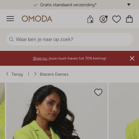
Gratis standaard verzending*
Menu
Shop nu:
jouw must-haves tot 70% korting!
Terug
Blazers Dames