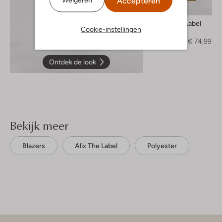
Accepteren
-50%
Alix The Label
Cookie-instellingen
Pantalon
€ 149,99
€ 74,99
Ontdek de look
Bekijk meer
Blazers
Alix The Label
Polyester