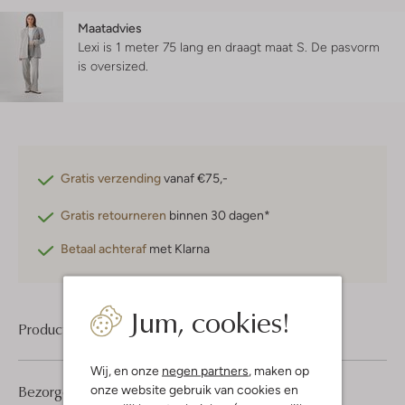
Maatadvies
Lexi is 1 meter 75 lang en draagt maat S.
De pasvorm
is
oversized
.
Gratis verzending
vanaf €75,-
Gratis retourneren
binnen 30 dagen*
Betaal achteraf
met Klarna
Jum, cookies!
Product informatie
Wij, en onze
negen partners
, maken op
Bezorgen & retourneren
onze website gebruik van cookies en