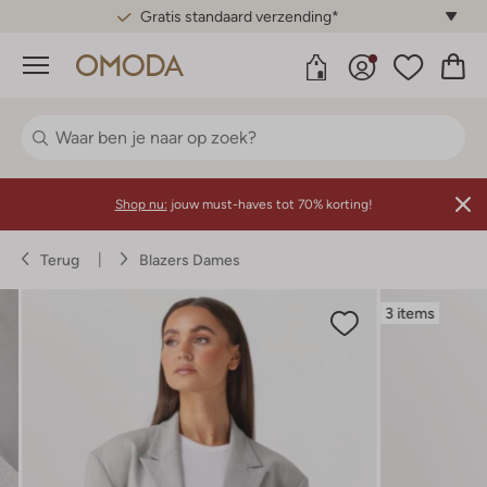
Gratis standaard verzending*
Menu
Shop nu:
jouw must-haves tot 70% korting!
Terug
Blazers Dames
3 items