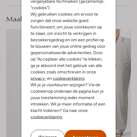
vergelijkbare technieken (gezamenlijk:
"cookies").
Wij gebruiken cookies om ervoor te
Maak je
look compleet
zorgen dat onze website goed
functioneert, om jouw voorkeuren op
te slaan, om inzicht te verkrijgen in
bezoekersgedrag en om een profiel op
te bouwen van jouw online gedrag voor
gepersonaliseerde advertenties. Door
op "Accepteer alle cookies" te klikken,
ga je akkoord met het gebruik van alle
cookies zoals omschreven in onze
privacy-
en
cookieverklaring
.
Wil je je voorkeuren wijzigen? Via de
cookieknop onderaan de pagina kun je
jouw toestemming ieder moment
intrekken. Wil je meer informatie of een
klacht indienen? Ga naar onze
cookieverklaring
.
Laatste item
Weigeren