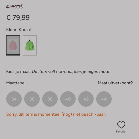
€ 199,95
€ 79,99
Kleur:
Koraal
Kies je maat:
Dit item valt normaal, kies je eigen maat
Maattabel
Maat uitverkocht?
34
36
38
40
42
44
Sorry, dit item is momenteel (nog) niet beschikbaar.
Favoriet