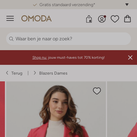
Gratis standaard verzending*
Menu
Shop nu:
jouw must-haves tot 70% korting!
Terug
Blazers Dames