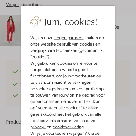
Vergelijkbare items
Jum, cookies!
Maatadvies
Isabelle is 1 meter 73 lang en draagt maat 36.
De
pasvorm is
losvallend
.
Wij, en onze
negen partners
, maken op
onze website gebruik van cookies en
vergelijkbare technieken (gezamenlijk:
"cookies").
Wij gebruiken cookies om ervoor te
zorgen dat onze website goed
Gratis verzending
vanaf €75,-
functioneert, om jouw voorkeuren op
te slaan, om inzicht te verkrijgen in
Gratis retourneren
binnen 30 dagen*
bezoekersgedrag en om een profiel op
Betaal achteraf
met Klarna
te bouwen van jouw online gedrag voor
gepersonaliseerde advertenties. Door
op "Accepteer alle cookies" te klikken,
ga je akkoord met het gebruik van alle
cookies zoals omschreven in onze
Product informatie
privacy-
en
cookieverklaring
.
Wil je je voorkeuren wijzigen? Via de