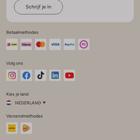
Schrijf je in
Betaalmethodes
Volg ons
Omoda
Omoda
Omoda
Omoda
Omoda
Kies je land
Instagram
Facebook
TikTok
LinkedIn
YouTube
NEDERLAND
Kies
Verzendmethodes
je
Sluit
land
Nederland