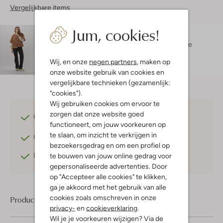
Vergelijkbare items
Jum, cookies!
Maatadvies
Isabelle is 1 meter 73 lang en draagt maat S.
De
pasvorm is
regular fit
.
Wij, en onze
negen partners
, maken op
onze website gebruik van cookies en
vergelijkbare technieken (gezamenlijk:
"cookies").
Wij gebruiken cookies om ervoor te
zorgen dat onze website goed
Gratis verzending
vanaf €75,-
functioneert, om jouw voorkeuren op
te slaan, om inzicht te verkrijgen in
Gratis retourneren
binnen 30 dagen*
bezoekersgedrag en om een profiel op
Betaal achteraf
met Klarna
te bouwen van jouw online gedrag voor
gepersonaliseerde advertenties. Door
op "Accepteer alle cookies" te klikken,
ga je akkoord met het gebruik van alle
cookies zoals omschreven in onze
Product informatie
privacy-
en
cookieverklaring
.
Wil je je voorkeuren wijzigen? Via de