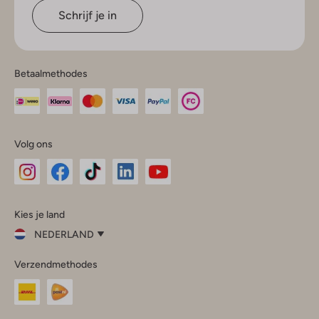
Schrijf je in
Betaalmethodes
Volg ons
Omoda
Omoda
Omoda
Omoda
Omoda
Kies je land
Instagram
Facebook
TikTok
LinkedIn
YouTube
NEDERLAND
Kies
Verzendmethodes
je
Sluit
land
Nederland