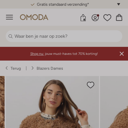
Gratis standaard verzending*
Menu
Shop nu:
jouw must-haves tot 70% korting!
Terug
Blazers Dames