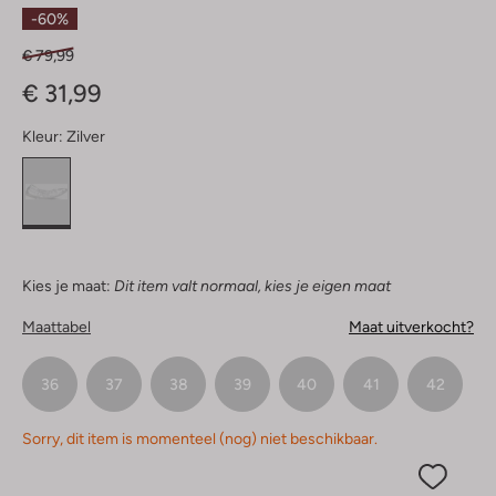
Sterren
-60%
€ 79,99
€ 31,99
Kleur:
Zilver
Kies je maat:
Dit item valt normaal, kies je eigen maat
Maattabel
Maat uitverkocht?
36
37
38
39
40
41
42
Sorry, dit item is momenteel (nog) niet beschikbaar.