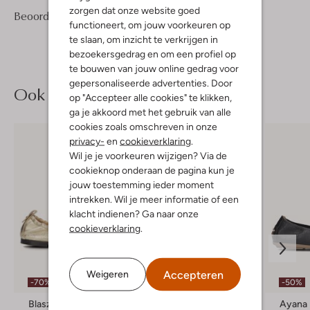
zorgen dat onze website goed
1
5
Beoordelingen
(1)
5
/5
functioneert, om jouw voorkeuren op
Sterren
te slaan, om inzicht te verkrijgen in
bezoekersgedrag en om een profiel op
te bouwen van jouw online gedrag voor
gepersonaliseerde advertenties. Door
Ook iets voor jou?
op "Accepteer alle cookies" te klikken,
ga je akkoord met het gebruik van alle
cookies zoals omschreven in onze
privacy-
en
cookieverklaring
.
Wil je je voorkeuren wijzigen? Via de
cookieknop onderaan de pagina kun je
jouw toestemming ieder moment
intrekken. Wil je meer informatie of een
klacht indienen? Ga naar onze
cookieverklaring
.
Laatste maten
Accepteren
Weigeren
-70%
-50%
-60%
Blasz
Notre-V
Ayana