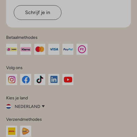
Schrijf je in
Betaalmethodes
Volg ons
Omoda
Omoda
Omoda
Omoda
Omoda
Kies je land
Instagram
Facebook
TikTok
LinkedIn
YouTube
NEDERLAND
Kies
Verzendmethodes
je
Sluit
land
Nederland