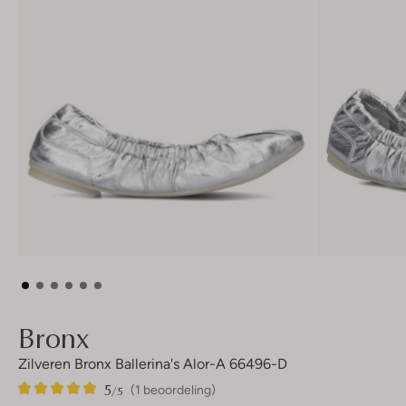
Bronx
Zilveren Bronx Ballerina's Alor-A 66496-D
5
1
5
/5
(1 beoordeling)