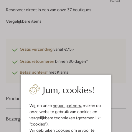
Favoriet
Reserveer direct in een van onze 37 boutiques
Vergelijkbare items
Gratis verzending
vanaf €75,-
Gratis retourneren
binnen 30 dagen*
Betaal achteraf
met Klarna
Jum, cookies!
Product informatie
Wij, en onze
negen partners
, maken op
onze website gebruik van cookies en
vergelijkbare technieken (gezamenlijk:
Bezorgen & retourneren
"cookies").
Wij gebruiken cookies om ervoor te