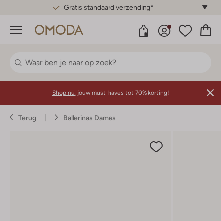
Gratis standaard verzending*
Menu
Shop nu:
jouw must-haves tot 70% korting!
Terug
Ballerinas Dames