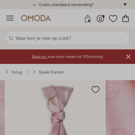
Gratis standaard verzending*
Menu
Shop nu:
jouw must-haves tot 70% korting!
Terug
Sjaals Dames