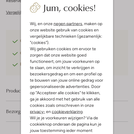
Reserveer direct in een van onze 37 boutiques
Jum, cookies!
Vergelijkbare items
Wij, en onze
negen partners
, maken op
onze website gebruik van cookies en
vergelijkbare technieken (gezamenlijk:
Gratis verzending
vanaf €75,-
"cookies").
Wij gebruiken cookies om ervoor te
Gratis retourneren
binnen 30 dagen*
zorgen dat onze website goed
functioneert, om jouw voorkeuren op
Betaal achteraf
met Klarna
te slaan, om inzicht te verkrijgen in
bezoekersgedrag en om een profiel op
te bouwen van jouw online gedrag voor
gepersonaliseerde advertenties. Door
Product informatie
op "Accepteer alle cookies" te klikken,
ga je akkoord met het gebruik van alle
cookies zoals omschreven in onze
Bezorgen & retourneren
privacy-
en
cookieverklaring
.
Wil je je voorkeuren wijzigen? Via de
cookieknop onderaan de pagina kun je
jouw toestemming ieder moment