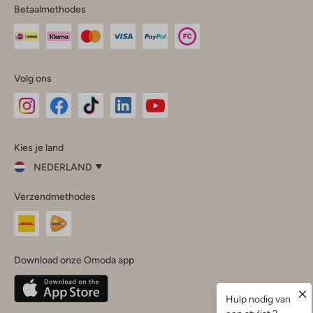
Betaalmethodes
Volg ons
Omoda
Omoda
Omoda
Omoda
Omoda
Kies je land
Instagram
Facebook
TikTok
LinkedIn
YouTube
NEDERLAND
Kies
Verzendmethodes
je
Sluit
land
Nederland
België
(Nederlands)
Download onze Omoda app
Belgique
(Français)
Deutschland