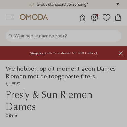
Gratis standaard verzending*
Menu
Shop nu:
jouw must-haves tot 70% korting!
We hebben op dit moment geen Dames
Riemen met de toegepaste filters.
Terug
Presly & Sun
Riemen
Dames
0 item