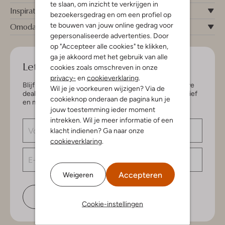
te slaan, om inzicht te verkrijgen in
Inspiratie
bezoekersgedrag en om een profiel op
te bouwen van jouw online gedrag voor
Omoda
gepersonaliseerde advertenties. Door
op "Accepteer alle cookies" te klikken,
ga je akkoord met het gebruik van alle
Let's keep in touch!
cookies zoals omschreven in onze
privacy-
en
cookieverklaring
.
Blijf op de hoogte van de nieuwste items en exclusieve
Wil je je voorkeuren wijzigen? Via de
deals, speciaal voor jou. Schrijf je in voor de nieuwsbrief
cookieknop onderaan de pagina kun je
en maak kans op € 150,- shoptegoed.
jouw toestemming ieder moment
intrekken. Wil je meer informatie of een
klacht indienen? Ga naar onze
cookieverklaring
.
Accepteren
Weigeren
Schrijf je in
Cookie-instellingen