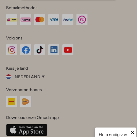
Betaalmethodes
Volg ons
Omoda
Omoda
Omoda
Omoda
Omoda
Kies je land
Instagram
Facebook
TikTok
LinkedIn
YouTube
NEDERLAND
Kies
Verzendmethodes
je
Sluit
land
Nederland
België
(Nederlands)
Download onze Omoda app
Belgique
(Français)
Deutschland