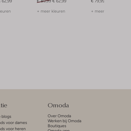
 62,99
€ 89,99
€ 62,99
€ 79,99
leuren
+ meer kleuren
+ meer kleuren
tie
Omoda
Over Omoda
e blogs
Werken bij Omoda
ds voor dames
Boutiques
ds voor heren
Omoda-app