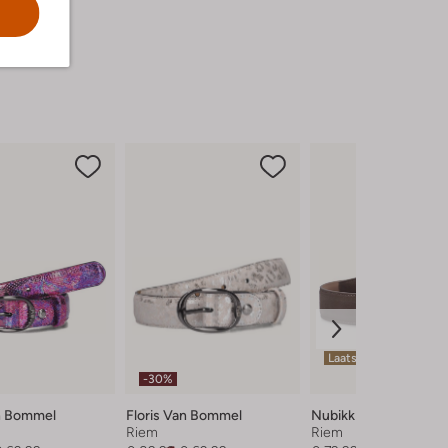
Laatste maten
-30%
an Bommel
Floris Van Bommel
Nubikk
Riem
Riem