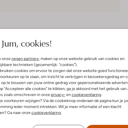
Bezorgen & retourneren
Jum, cookies!
n onze
negen partners
, maken op onze website gebruik van cookies en
elling & Pasvorm
Omschrijving
ijkbare technieken (gezamenlijk: "cookies").
bruiken cookies om ervoor te zorgen dat onze website goed functionee
oorkeuren op te slaan, om inzicht te verkrijgen in bezoekersgedrag en 
grijs
Ontdek de veelzijdigheid van de
l op te bouwen van jouw online gedrag voor gepersonaliseerde advertent
p
van Floris van Bommel is de perfe
p "Accepteer alle cookies" te klikken, ga je akkoord met het gebruik van 
ssic Tailoring
Combineer hem moeiteloos met een
es zoals omschreven in onze
privacy-
en
cookieverklaring
.
uitenkant:
Textiel
stijlvolle look. Of je nu een ont
 je voorkeuren wijzigen? Via de cookieknop onderaan de pagina kun je j
innenkant:
Leer
zomerse barbecue met vrienden, d
mming ieder moment intrekken. Wil je meer informatie of een klacht
comfort. De subtiele grijstint zorgt
nen? Ga naar onze
cookieverklaring
.
altijd goed voor de dag komt.