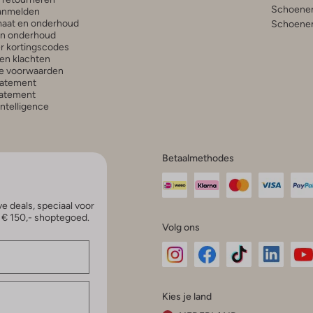
Schoenen
anmelden
aat en onderhoud
Schoenen
en onderhoud
r kortingscodes
en klachten
e voorwaarden
tatement
atement
 Intelligence
Betaalmethodes
e deals, speciaal voor
p € 150,- shoptegoed.
Volg ons
Omoda
Omoda
Omoda
Omoda
Om
Kies je land
Instagram
Facebook
TikTok
LinkedI
Yo