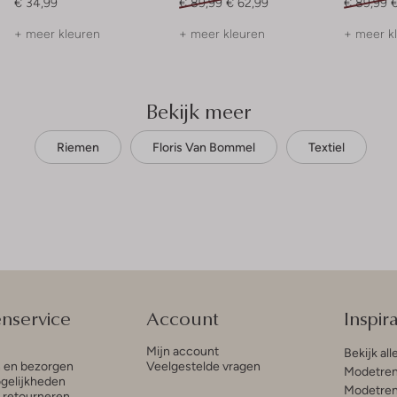
€ 34,99
€ 89,99
€ 62,99
€ 89,99
€
+ meer kleuren
+ meer kleuren
+ meer k
Bekijk meer
Riemen
Floris Van Bommel
Textiel
enservice
Account
Inspira
Mijn account
Bekijk all
n en bezorgen
Veelgestelde vragen
Modetren
gelijkheden
Modetren
n retourneren