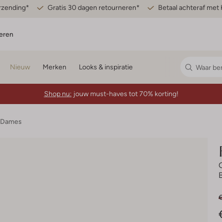
erzending*
Gratis 30 dagen retourneren*
Betaal achteraf met 
eren
Nieuw
Merken
Looks & inspiratie
Shop nu:
jouw must-haves tot 70% korting!
 Dames