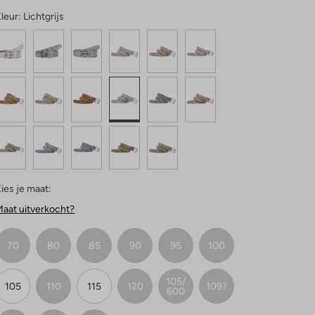
leur:
Lichtgrijs
ies je maat:
aat uitverkocht?
70
80
85
90
95
100
105/
105
110
115
120
109?
600