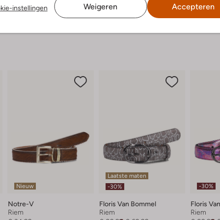
Weigeren
Accepteren
kie-instellingen
Laatste maten
Nieuw
-30%
-30%
Notre-V
Floris Van Bommel
Floris V
Riem
Riem
Riem