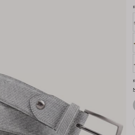
K
K
M