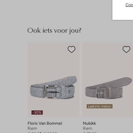
Coo
Ook iets voor jou?
Laatste maten
-30%
Floris Van Bommel
Nubikk
Riem
Riem