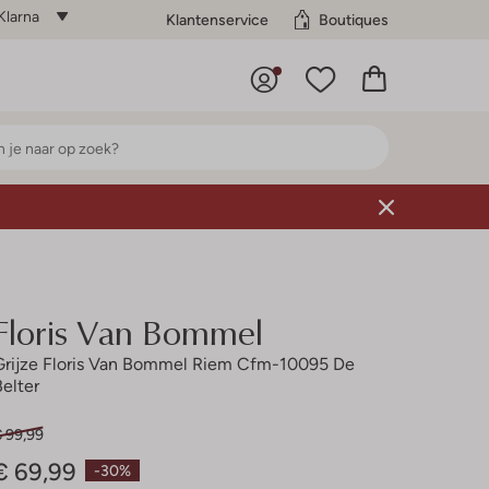
Klarna
Klantenservice
Boutiques
Floris Van Bommel
Grijze Floris Van Bommel Riem Cfm-10095 De
Belter
€ 99,99
€ 69,99
-30%