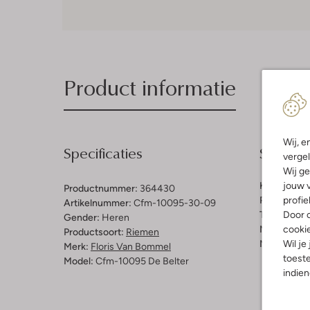
Product informatie
Wij, e
Specificaties
Samenst
vergel
Wij ge
jouw v
Kleur:
Licht
Productnummer:
364430
profie
Print:
Stree
Artikelnummer:
Cfm-10095-30-09
Door o
Trends:
Cla
Gender:
Heren
cooki
Materiaal b
Productsoort:
Riemen
Wil je
Materiaal b
Merk:
Floris Van Bommel
toeste
Model:
Cfm-10095 De Belter
indie