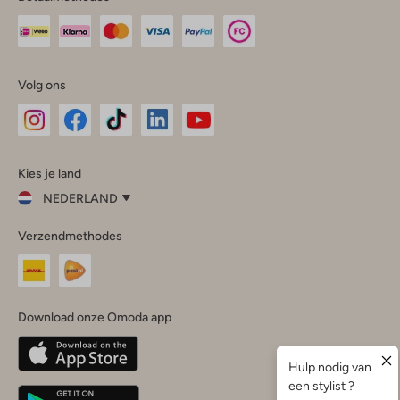
Volg ons
Omoda
Omoda
Omoda
Omoda
Omoda
Kies je land
Instagram
Facebook
TikTok
LinkedIn
YouTube
NEDERLAND
Kies
Verzendmethodes
je
Sluit
land
Nederland
België
(Nederlands)
Download onze Omoda app
Belgique
(Français)
Deutschland