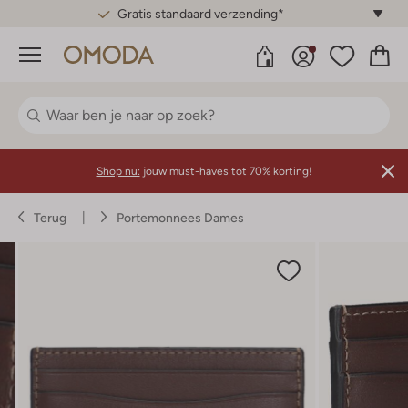
Gratis standaard verzending*
Menu
Shop nu:
jouw must-haves tot 70% korting!
Terug
Portemonnees Dames