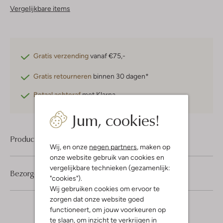
Vergelijkbare items
Gratis verzending
vanaf €75,-
Gratis retourneren
binnen 30 dagen*
Betaal achteraf
met Klarna
Jum, cookies!
Product informatie
Wij, en onze
negen partners
, maken op
onze website gebruik van cookies en
vergelijkbare technieken (gezamenlijk:
Bezorgen & retourneren
"cookies").
Wij gebruiken cookies om ervoor te
zorgen dat onze website goed
functioneert, om jouw voorkeuren op
te slaan, om inzicht te verkrijgen in