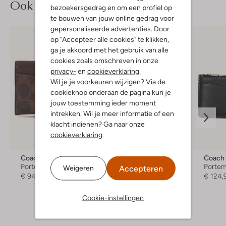
Ook iets voor jou?
bezoekersgedrag en om een profiel op
te bouwen van jouw online gedrag voor
gepersonaliseerde advertenties. Door
op "Accepteer alle cookies" te klikken,
ga je akkoord met het gebruik van alle
cookies zoals omschreven in onze
privacy-
en
cookieverklaring
.
Wil je je voorkeuren wijzigen? Via de
cookieknop onderaan de pagina kun je
jouw toestemming ieder moment
intrekken. Wil je meer informatie of een
klacht indienen? Ga naar onze
cookieverklaring
.
Coach
Coach
Coach
Portemonnee
Portemonnee
Porte
Accepteren
Weigeren
€ 94,99
€ 134,99
€ 124,
Cookie-instellingen