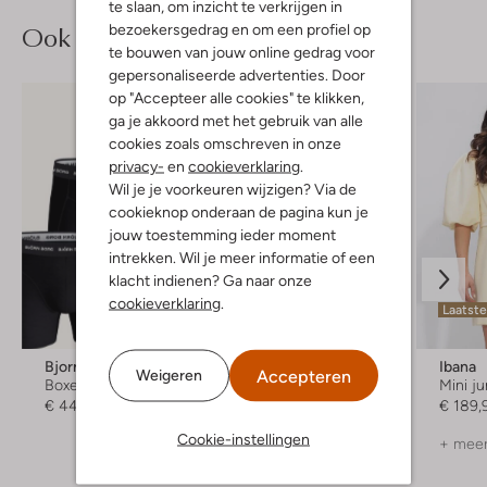
te slaan, om inzicht te verkrijgen in
Ook iets voor jou?
bezoekersgedrag en om een profiel op
te bouwen van jouw online gedrag voor
gepersonaliseerde advertenties. Door
op "Accepteer alle cookies" te klikken,
ga je akkoord met het gebruik van alle
cookies zoals omschreven in onze
privacy-
en
cookieverklaring
.
Wil je je voorkeuren wijzigen? Via de
cookieknop onderaan de pagina kun je
jouw toestemming ieder moment
intrekken. Wil je meer informatie of een
klacht indienen? Ga naar onze
cookieverklaring
.
Laatste item
Laatste
-50%
Bjorn Borg
Drykorn
Ibana
Accepteren
Weigeren
Boxershort
Trui
Mini ju
€ 44,99
€ 149,95
€ 74,95
€ 189,
Cookie-instellingen
+ meer kleuren
+ meer