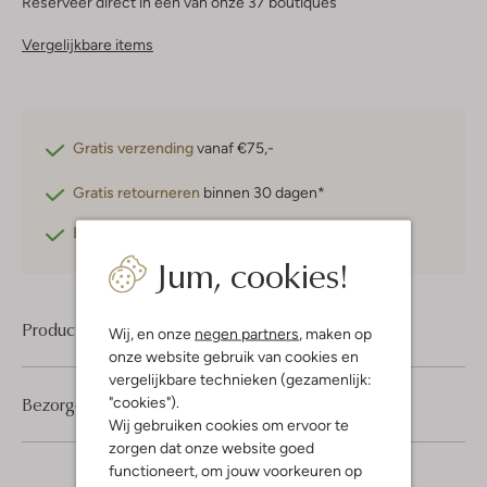
Reserveer direct in een van onze 37 boutiques
Vergelijkbare items
Gratis verzending
vanaf €75,-
Gratis retourneren
binnen 30 dagen*
Betaal achteraf
met Klarna
Jum, cookies!
Product informatie
Wij, en onze
negen partners
, maken op
onze website gebruik van cookies en
vergelijkbare technieken (gezamenlijk:
Bezorgen & retourneren
"cookies").
Wij gebruiken cookies om ervoor te
zorgen dat onze website goed
functioneert, om jouw voorkeuren op