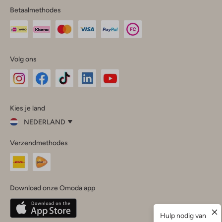
Betaalmethodes
Volg ons
Omoda
Omoda
Omoda
Omoda
Omoda
Kies je land
Instagram
Facebook
TikTok
LinkedIn
YouTube
NEDERLAND
Kies
Verzendmethodes
je
Sluit
land
Nederland
België
(Nederlands)
Download onze Omoda app
Belgique
(Français)
Deutschland