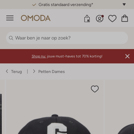
Gratis standaard verzending*
Menu
Shop nu:
jouw must-haves tot 70% korting!
Terug
Petten Dames