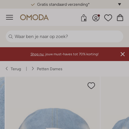
Gratis standaard verzending*
Menu
Shop nu:
jouw must-haves tot 70% korting!
Terug
Petten Dames