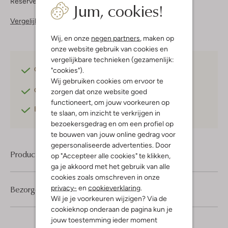
Reserveer direct in een van onze 37 boutiques
Jum, cookies!
Vergelijkbare items
Wij, en onze
negen partners
, maken op
onze website gebruik van cookies en
vergelijkbare technieken (gezamenlijk:
Gratis verzending
vanaf €75,-
"cookies").
Wij gebruiken cookies om ervoor te
Gratis retourneren
binnen 30 dagen*
zorgen dat onze website goed
functioneert, om jouw voorkeuren op
Betaal achteraf
met Klarna
te slaan, om inzicht te verkrijgen in
bezoekersgedrag en om een profiel op
te bouwen van jouw online gedrag voor
gepersonaliseerde advertenties. Door
Product informatie
op "Accepteer alle cookies" te klikken,
ga je akkoord met het gebruik van alle
cookies zoals omschreven in onze
privacy-
en
cookieverklaring
.
Bezorgen & retourneren
Wil je je voorkeuren wijzigen? Via de
cookieknop onderaan de pagina kun je
jouw toestemming ieder moment