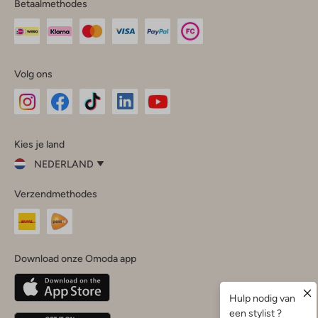
Betaalmethodes
Volg ons
Omoda
Omoda
Omoda
Omoda
Omoda
Kies je land
Instagram
Facebook
TikTok
LinkedIn
YouTube
NEDERLAND
Kies
Verzendmethodes
je
Sluit
land
Nederland
België
(Nederlands)
Download onze Omoda app
Belgique
(Français)
Deutschland