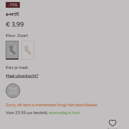
Sterren
-75%
€ 14,95
€ 3,99
Kleur:
Zwart
Kies je maat:
Maat uitverkocht?
ONE
SIZE
Sorry, dit item is momenteel (nog) niet beschikbaar.
Voor 23:59 uur besteld,
woensdag in huis