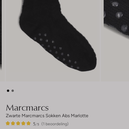
Marcmarcs
Zwarte Marcmarcs Sokken Abs Marlotte
5
1
5
/5
(1 beoordeling)