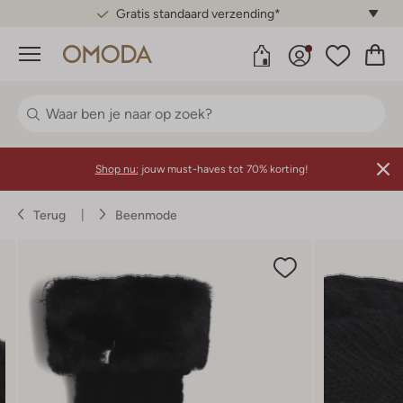
Gratis standaard verzending*
Menu
Shop nu:
jouw must-haves tot 70% korting!
Terug
Beenmode