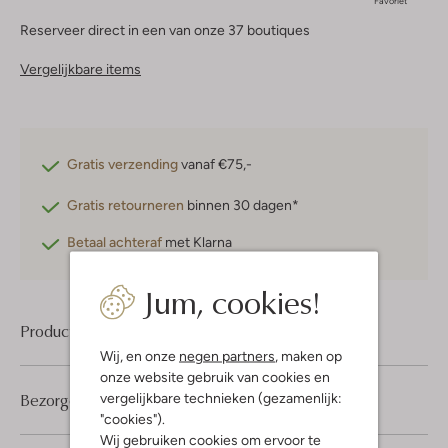
Favoriet
Reserveer direct in een van onze 37 boutiques
Vergelijkbare items
Gratis verzending
vanaf €75,-
Gratis retourneren
binnen 30 dagen*
Betaal achteraf
met Klarna
Jum, cookies!
Product informatie
Wij, en onze
negen partners
, maken op
onze website gebruik van cookies en
Bezorgen & retourneren
vergelijkbare technieken (gezamenlijk:
"cookies").
Wij gebruiken cookies om ervoor te