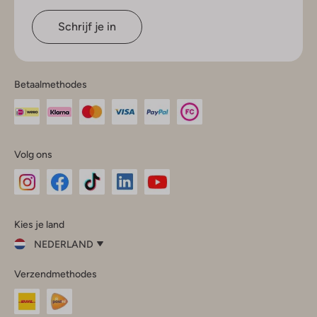
Schrijf je in
Betaalmethodes
Volg ons
Omoda
Omoda
Omoda
Omoda
Omoda
Kies je land
Instagram
Facebook
TikTok
LinkedIn
YouTube
NEDERLAND
Kies
Verzendmethodes
je
Sluit
land
Nederland