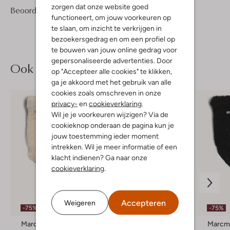
zorgen dat onze website goed
1
5
Beoordelingen
(1)
5
/5
functioneert, om jouw voorkeuren op
Sterren
te slaan, om inzicht te verkrijgen in
bezoekersgedrag en om een profiel op
te bouwen van jouw online gedrag voor
gepersonaliseerde advertenties. Door
Ook iets voor jou?
op "Accepteer alle cookies" te klikken,
ga je akkoord met het gebruik van alle
cookies zoals omschreven in onze
privacy-
en
cookieverklaring
.
Wil je je voorkeuren wijzigen? Via de
cookieknop onderaan de pagina kun je
jouw toestemming ieder moment
intrekken. Wil je meer informatie of een
klacht indienen? Ga naar onze
cookieverklaring
.
Accepteren
Weigeren
-75%
-75%
-75%
Marcmarcs
Marcmarcs
Marcm