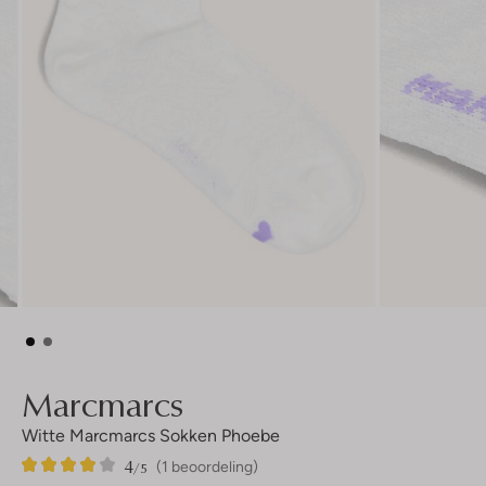
Marcmarcs
Witte Marcmarcs Sokken Phoebe
4
1
4
/5
(1 beoordeling)