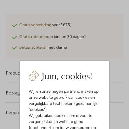
Gratis verzending
vanaf €75,-
Gratis retourneren
binnen 30 dagen*
Betaal achteraf
met Klarna
Jum, cookies!
Product informatie
Wij, en onze
negen partners
, maken op
Bezorgen & retourneren
onze website gebruik van cookies en
vergelijkbare technieken (gezamenlijk:
"cookies").
1
4
Beoordelingen
(1)
4
/5
Wij gebruiken cookies om ervoor te
Sterren
zorgen dat onze website goed
functioneert, om jouw voorkeuren op