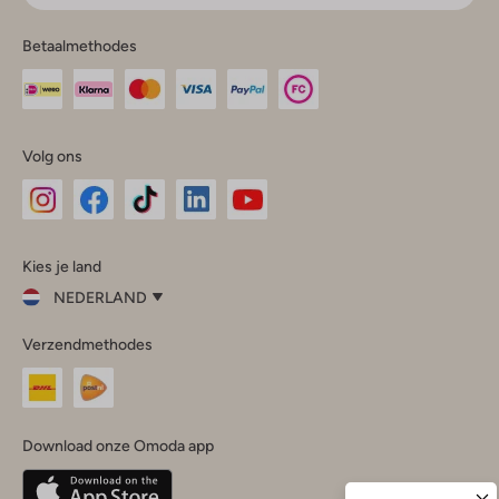
Betaalmethodes
Volg ons
Omoda
Omoda
Omoda
Omoda
Omoda
Kies je land
Instagram
Facebook
TikTok
LinkedIn
YouTube
NEDERLAND
Kies
Verzendmethodes
je
Sluit
land
Nederland
België
(Nederlands)
Download onze Omoda app
Belgique
(Français)