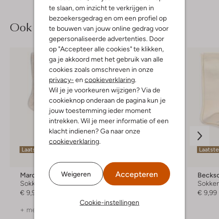
te slaan, om inzicht te verkrijgen in
bezoekersgedrag en om een profiel op
Ook iets voor jou?
te bouwen van jouw online gedrag voor
gepersonaliseerde advertenties. Door
op "Accepteer alle cookies" te klikken,
ga je akkoord met het gebruik van alle
cookies zoals omschreven in onze
privacy-
en
cookieverklaring
.
Wil je je voorkeuren wijzigen? Via de
cookieknop onderaan de pagina kun je
jouw toestemming ieder moment
intrekken. Wil je meer informatie of een
klacht indienen? Ga naar onze
cookieverklaring
.
Laatste maten
Laatste maten
Laatst
Accepteren
Weigeren
Marcmarcs
Marcmarcs
Becks
Sokken
Sokken
Sokke
€ 9,99
€ 10,99
€ 9,99
Cookie-instellingen
+ meer kleuren
+ meer kleuren