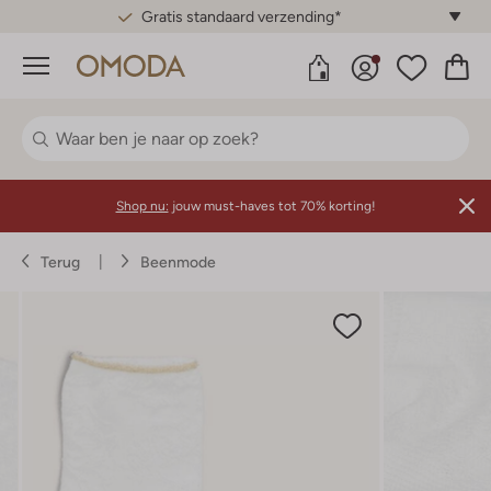
Gratis standaard verzending*
Menu
Shop nu:
jouw must-haves tot 70% korting!
Terug
Beenmode