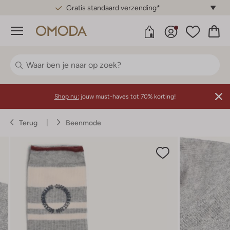
Gratis standaard verzending*
Menu
Shop nu:
jouw must-haves tot 70% korting!
Terug
Beenmode