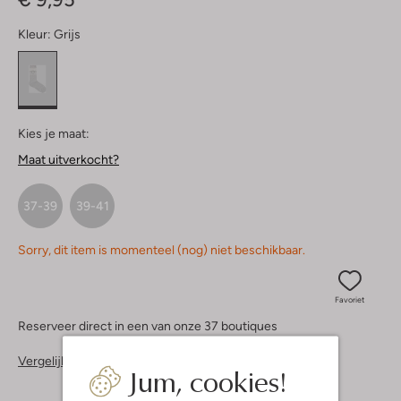
Kleur:
Grijs
Kies je maat:
Maat uitverkocht?
37-39
39-41
Sorry, dit item is momenteel (nog) niet beschikbaar.
Favoriet
Reserveer direct in een van onze 37 boutiques
Vergelijkbare items
Jum, cookies!