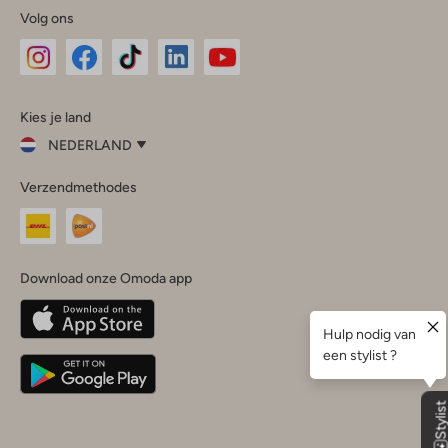
Volg ons
Omoda
Omoda
Omoda
Omoda
Omoda
Kies je land
Instagram
Facebook
TikTok
LinkedIn
YouTube
NEDERLAND
Kies
Verzendmethodes
je
Sluit
land
Nederland
België
(Nederlands)
Download onze Omoda app
Belgique
(Français)
Deutschland