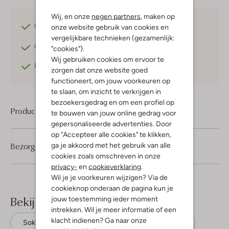
Wij, en onze
negen partners
, maken op
Gratis verzending
vanaf €75,-
onze website gebruik van cookies en
vergelijkbare technieken (gezamenlijk:
Gratis retourneren
binnen 30 dagen*
"cookies").
Wij gebruiken cookies om ervoor te
Betaal achteraf
met Klarna
zorgen dat onze website goed
functioneert, om jouw voorkeuren op
te slaan, om inzicht te verkrijgen in
bezoekersgedrag en om een profiel op
Product informatie
te bouwen van jouw online gedrag voor
gepersonaliseerde advertenties. Door
op "Accepteer alle cookies" te klikken,
Bezorgen & retourneren
ga je akkoord met het gebruik van alle
cookies zoals omschreven in onze
privacy-
en
cookieverklaring
.
Wil je je voorkeuren wijzigen? Via de
cookieknop onderaan de pagina kun je
Bekijk meer
jouw toestemming ieder moment
intrekken. Wil je meer informatie of een
klacht indienen? Ga naar onze
Sokken
Becksondergaard
Acryl