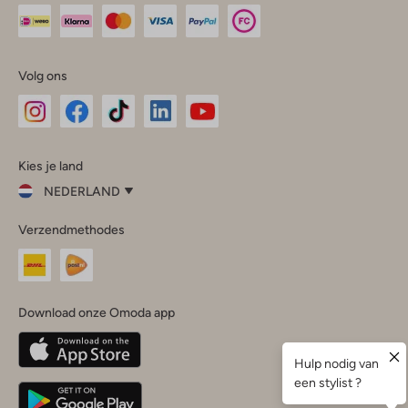
Volg ons
Omoda
Omoda
Omoda
Omoda
Omoda
Kies je land
Instagram
Facebook
TikTok
LinkedIn
YouTube
NEDERLAND
Kies
Verzendmethodes
je
Sluit
land
Nederland
België
(Nederlands)
Download onze Omoda app
Belgique
(Français)
Deutschland