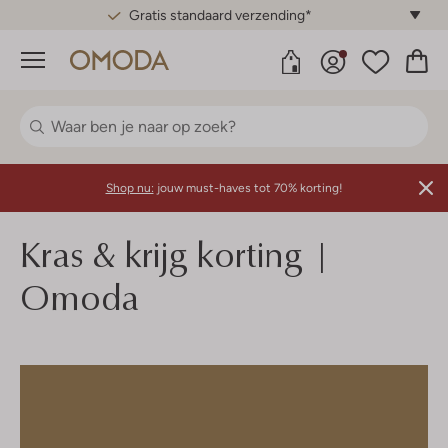
Gratis standaard verzending*
Menu
Shop nu:
jouw must-haves tot 70% korting!
Kras & krijg korting |
Omoda