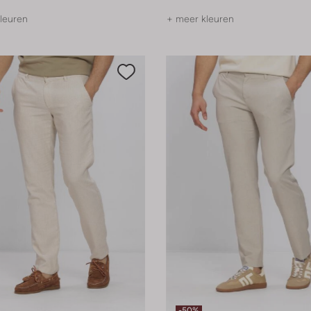
leuren
+ meer kleuren
-50%