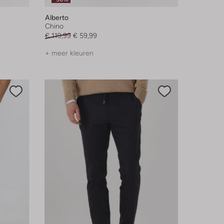
Alberto
Chino
€ 119,99
€ 59,99
+ meer kleuren