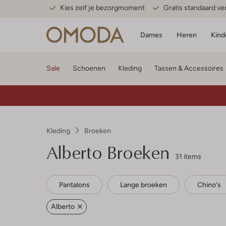
Kies zelf je bezorgmoment
Gratis standaard v
Dames
Heren
Kind
Sale
Schoenen
Kleding
Tassen & Accessoires
Kleding
Broeken
Alberto
Broeken
31 items
Pantalons
Lange broeken
Chino's
Alberto