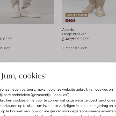
Laatste maten
-30%
Alberto
Lange broeken
€ 83,99
€ 139,99
€ 97,99
leuren
+ meer kleuren
Jum, cookies!
n onze
negen partners
, maken op onze website gebruik van cookies en
ijkbare technieken (gezamenlijk: "cookies").
bruiken cookies om ervoor te zorgen dat onze website goed functionee
oorkeuren op te slaan, om inzicht te verkrijgen in bezoekersgedrag en 
l op te bouwen van jouw online gedrag voor gepersonaliseerde advertent