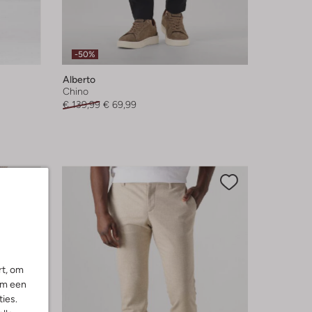
-50%
Alberto
Chino
€ 139,99
€ 69,99
rt, om
om een
ies.