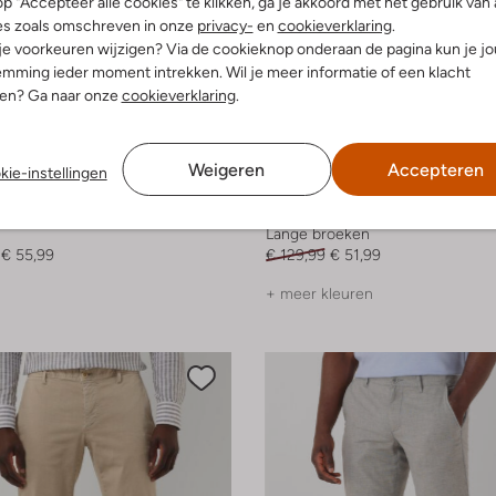
p "Accepteer alle cookies" te klikken, ga je akkoord met het gebruik van 
es zoals omschreven in onze
privacy-
en
cookieverklaring
.
 je voorkeuren wijzigen? Via de cookieknop onderaan de pagina kun je j
mming ieder moment intrekken. Wil je meer informatie of een klacht
nen? Ga naar onze
cookieverklaring
.
Weigeren
Accepteren
kie-instellingen
-60%
Alberto
Lange broeken
€ 55,99
€ 129,99
€ 51,99
+ meer kleuren