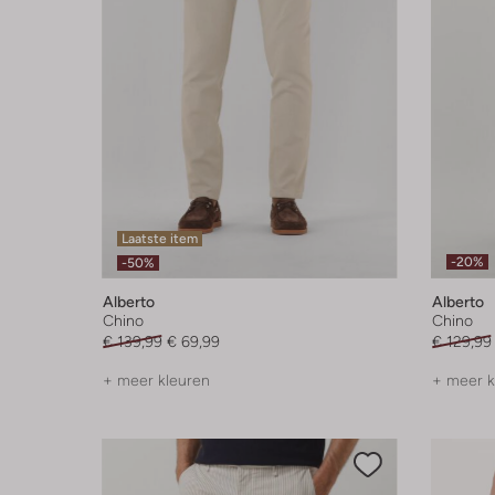
Laatste item
-20%
-50%
Alberto
Alberto
Chino
Chino
€ 139,99
€ 69,99
€ 129,99
+ meer kleuren
+ meer k