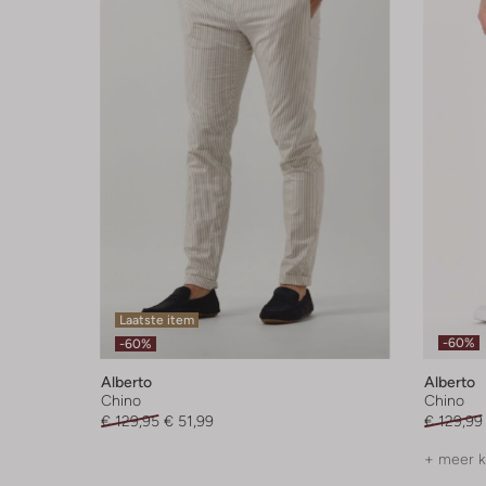
Laatste item
-60%
-60%
Alberto
Alberto
Chino
Chino
€ 129,95
€ 51,99
€ 129,99
+ meer k