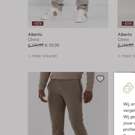
-50%
-30%
Alberto
Alberto
Chino
Chino
€ 119,99
€ 59,99
€ 119,99
+ meer kleuren
+ meer k
Wij, e
vergel
Wij ge
jouw v
profie