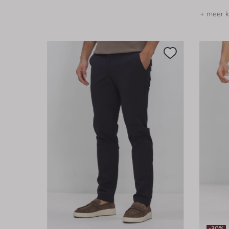
+ meer k
-30%