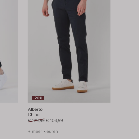
-20%
Alberto
Chino
€ 129,99
€ 103,99
+ meer kleuren