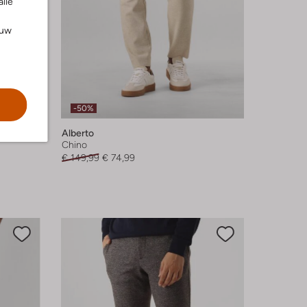
alle
ouw
-50%
Alberto
Chino
€ 149,99
€ 74,99