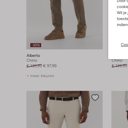
Door o
cooki
Wil je
toeste
indie
Coo
-30%
-60%
Alberto
Alberto
Chino
Chino
€ 139,99
€ 97,99
€ 139,99
+ meer kleuren