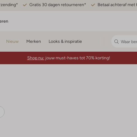
erzending*
Gratis 30 dagen retourneren*
Betaal achteraf met 
eren
Nieuw
Merken
Looks & inspiratie
Shop nu:
jouw must-haves tot 70% korting!