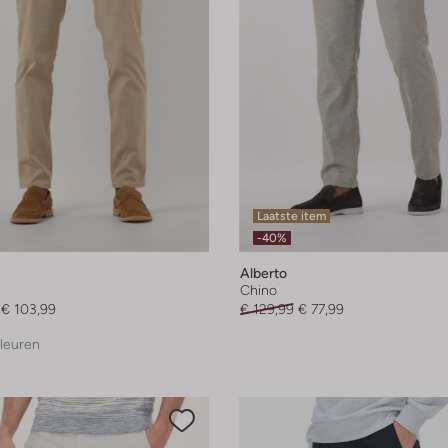
Laatste item
-40%
Alberto
Chino
€ 103,99
€ 129,99
€ 77,99
leuren