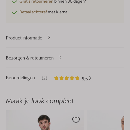
Gratis retourneren
binnen 30 dagen*
Betaal achteraf
met Klarna
Product informatie
Bezorgen & retourneren
2
5
Beoordelingen
(2)
5
/5
Sterren
Maak je
look compleet