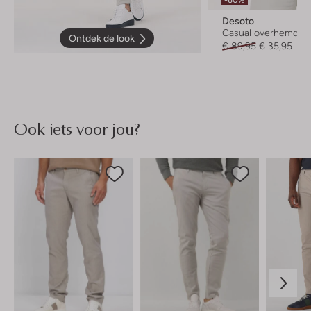
-60%
Desoto
Casual overhemd
Ontdek de look
€ 89,95
€ 35,95
Ook iets voor jou?