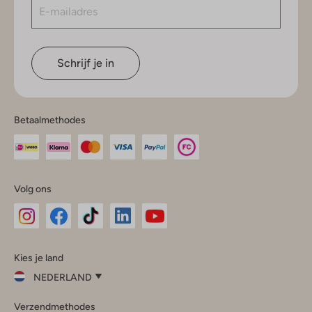
Schrijf je in
Betaalmethodes
Volg ons
Omoda
Omoda
Omoda
Omoda
Omoda
Kies je land
Instagram
Facebook
TikTok
LinkedIn
YouTube
NEDERLAND
Kies
Verzendmethodes
je