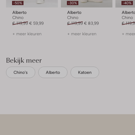
-50%
-30%
-40%
Alberto
Alberto
Albert
Chino
Chino
Chino
€ 119,99
€ 59,99
€ 119,99
€ 83,99
€ 119,
+ meer kleuren
+ meer kleuren
+ meer
Bekijk meer
Chino's
Alberto
Katoen