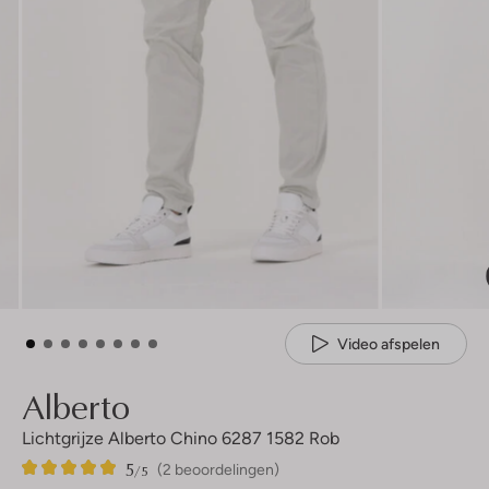
Video afspelen
Alberto
Lichtgrijze Alberto Chino 6287 1582 Rob
5
2
5
/5
(2 beoordelingen)