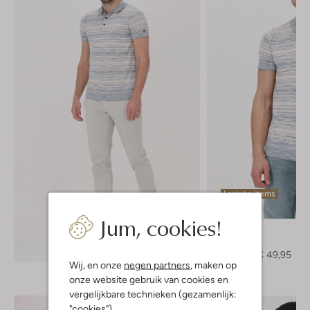
Laatste items
-50%
Jum, cookies!
Cast Iron
Polo
Ontdek de look
€ 99,95
€ 49,95
Wij, en onze
negen partners
, maken op
onze website gebruik van cookies en
vergelijkbare technieken (gezamenlijk:
"cookies").