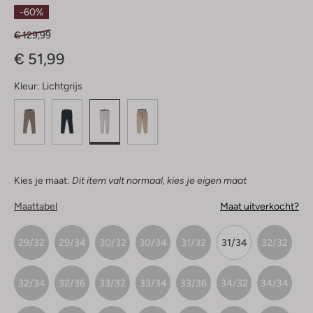
Sterren
-60%
€ 129,99
€ 51,99
Kleur:
Lichtgrijs
Kies je maat:
Dit item valt normaal, kies je eigen maat
Maattabel
Maat uitverkocht?
29/32
29/34
30/32
30/34
31/32
31/34
32/32
32/34
32/36
33/32
33/34
33/36
34/32
34/34