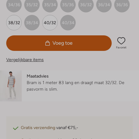
34/36
35/32
35/34
35/36
36/32
36/34
36/36
38/32
38/34
40/32
40/34
Voeg toe
Favoriet
Vergelijkbare items
Maatadvies
Bram is 1 meter 83 lang en draagt maat 32/32.
De
pasvorm is
slim
.
Gratis verzending
vanaf €75,-