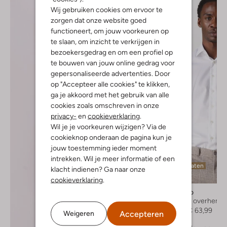
Wij gebruiken cookies om ervoor te
zorgen dat onze website goed
functioneert, om jouw voorkeuren op
te slaan, om inzicht te verkrijgen in
bezoekersgedrag en om een profiel op
te bouwen van jouw online gedrag voor
gepersonaliseerde advertenties. Door
op "Accepteer alle cookies" te klikken,
ga je akkoord met het gebruik van alle
cookies zoals omschreven in onze
privacy-
en
cookieverklaring
.
Wil je je voorkeuren wijzigen? Via de
cookieknop onderaan de pagina kun je
jouw toestemming ieder moment
intrekken. Wil je meer informatie of een
Laatste maten
klacht indienen? Ga naar onze
-20%
cookieverklaring
.
Profuomo
Business overhemd
€ 79,99
€ 63,99
Accepteren
Weigeren