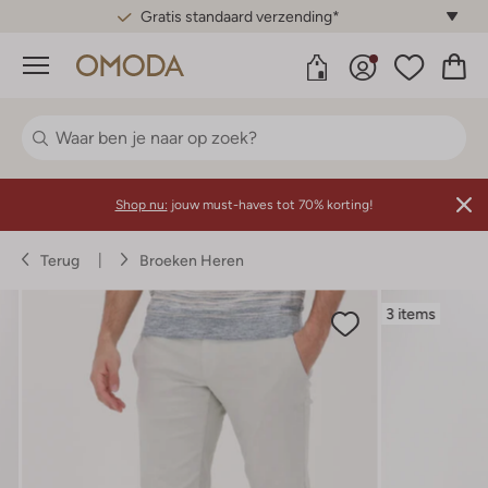
Gratis standaard verzending*
Menu
Shop nu:
jouw must-haves tot 70% korting!
Terug
Broeken Heren
3 items