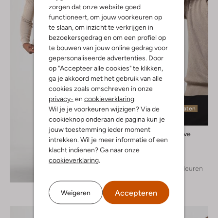
zorgen dat onze website goed
functioneert, om jouw voorkeuren op
te slaan, om inzicht te verkrijgen in
bezoekersgedrag en om een profiel op
te bouwen van jouw online gedrag voor
gepersonaliseerde advertenties. Door
op "Accepteer alle cookies" te klikken,
ga je akkoord met het gebruik van alle
cookies zoals omschreven in onze
privacy-
en
cookieverklaring
.
Wil je je voorkeuren wijzigen? Via de
Laatste maten
cookieknop onderaan de pagina kun je
jouw toestemming ieder moment
Saint Steve
intrekken. Wil je meer informatie of een
Trui
klacht indienen? Ga naar onze
€ 119,99
cookieverklaring
.
+ meer kleuren
Ontdek de look
Accepteren
Weigeren