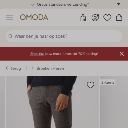
Gratis standaard verzending*
Menu
Shop nu:
jouw must-haves tot 70% korting!
Terug
Broeken Heren
3 items