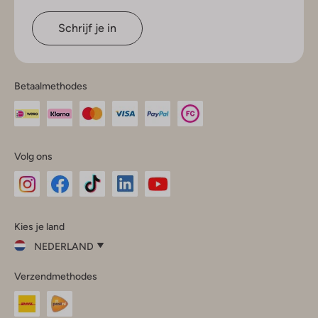
Schrijf je in
Betaalmethodes
Volg ons
Omoda
Omoda
Omoda
Omoda
Omoda
Kies je land
Instagram
Facebook
TikTok
LinkedIn
YouTube
NEDERLAND
Kies
Verzendmethodes
je
Sluit
land
Nederland