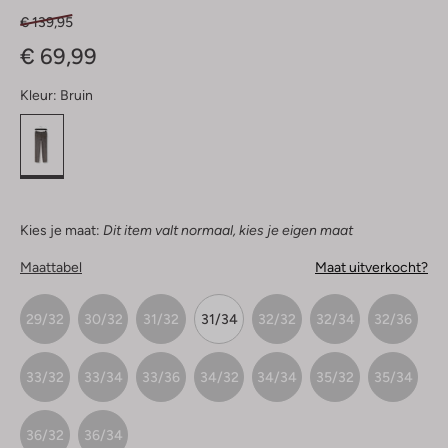
€ 139,95
€ 69,99
Kleur:
Bruin
Kies je maat:
Dit item valt normaal, kies je eigen maat
Maattabel
Maat uitverkocht?
29/32
30/32
31/32
31/34
32/32
32/34
32/36
33/32
33/34
33/36
34/32
34/34
35/32
35/34
36/32
36/34