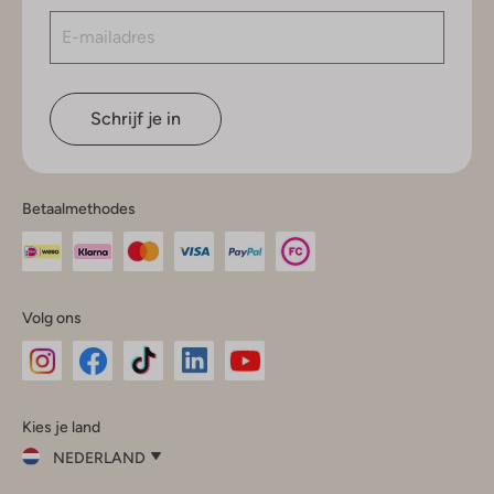
Schrijf je in
Betaalmethodes
Volg ons
Omoda
Omoda
Omoda
Omoda
Omoda
Kies je land
Instagram
Facebook
TikTok
LinkedIn
YouTube
NEDERLAND
Kies