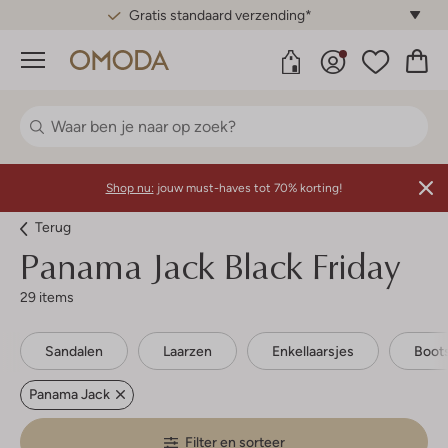
Gratis standaard verzending*
Menu
Shop nu:
jouw must-haves tot 70% korting!
Terug
Panama Jack
Black Friday
29 items
Sandalen
Laarzen
Enkellaarsjes
Boot
Panama Jack
Filter en sorteer