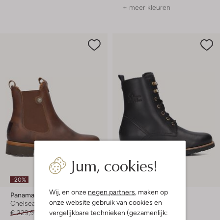
+ meer kleuren
Jum, cookies!
-20%
-20%
Wij, en onze
negen partners
, maken op
Panama Jack
Panama Jack
onze website gebruik van cookies en
Chelsea boots
Veterboots
vergelijkbare technieken (gezamenlijk:
€ 229,99
€ 183,99
€ 229,99
€ 183,99