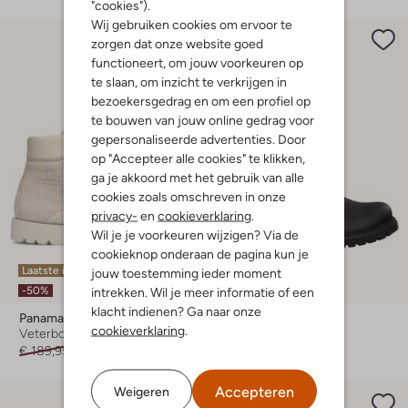
"cookies").
Wij gebruiken cookies om ervoor te
zorgen dat onze website goed
functioneert, om jouw voorkeuren op
te slaan, om inzicht te verkrijgen in
bezoekersgedrag en om een profiel op
te bouwen van jouw online gedrag voor
gepersonaliseerde advertenties. Door
op "Accepteer alle cookies" te klikken,
ga je akkoord met het gebruik van alle
cookies zoals omschreven in onze
privacy-
en
cookieverklaring
.
Wil je je voorkeuren wijzigen? Via de
cookieknop onderaan de pagina kun je
Laatste items
Laatste item
jouw toestemming ieder moment
-50%
-30%
intrekken. Wil je meer informatie of een
klacht indienen? Ga naar onze
Panama Jack
Panama Jack
cookieverklaring
.
Veterboots
Vachtlaarzen
€ 189,95
€ 94,99
€ 209,95
€ 146,99
Accepteren
Weigeren