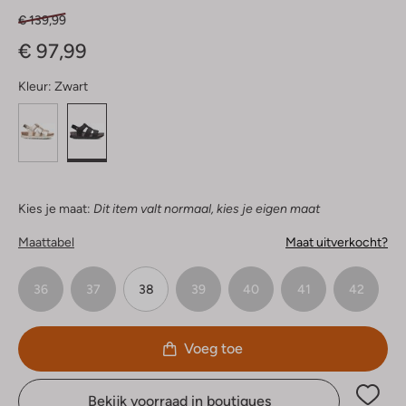
€ 139,99
€ 97,99
Kleur:
Zwart
Kies je maat:
Dit item valt normaal, kies je eigen maat
Maattabel
Maat uitverkocht?
36
37
38
39
40
41
42
Voeg toe
Bekijk voorraad in boutiques