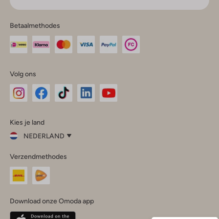
Betaalmethodes
Volg ons
Omoda
Omoda
Omoda
Omoda
Omoda
Kies je land
Instagram
Facebook
TikTok
LinkedIn
YouTube
NEDERLAND
Kies
Verzendmethodes
je
Sluit
land
Nederland
België
(Nederlands)
Download onze Omoda app
Belgique
(Français)