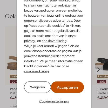
functioneert, om jouw voorkeuren op
te slaan, om inzicht te verkrijgen in
bezoekersgedrag en om een profiel op
Ook iets voor jou?
te bouwen van jouw online gedrag voor
gepersonaliseerde advertenties. Door
op "Accepteer alle cookies" te klikken,
ga je akkoord met het gebruik van alle
cookies zoals omschreven in onze
privacy-
en
cookieverklaring
.
Wil je je voorkeuren wijzigen? Via de
cookieknop onderaan de pagina kun je
jouw toestemming ieder moment
intrekken. Wil je meer informatie of een
klacht indienen? Ga naar onze
cookieverklaring
.
Laatste item
Laatste
-20%
-20%
-30%
Accepteren
Weigeren
Panama Jack
Gabor
Birken
Platte sandalen
Platte sandalen
Platte
€ 139,99
€ 111,99
€ 99,99
€ 79,99
€ 139,
Cookie-instellingen
+ meer kleuren
+ meer kleuren