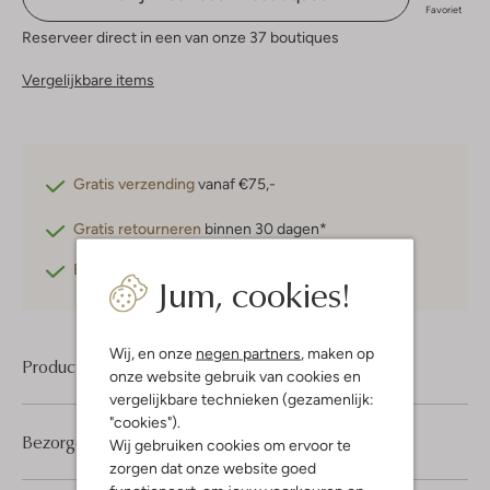
Favoriet
Reserveer direct in een van onze 37 boutiques
Vergelijkbare items
Gratis verzending
vanaf €75,-
Gratis retourneren
binnen 30 dagen*
Betaal achteraf
met Klarna
Jum, cookies!
Wij, en onze
negen partners
, maken op
Product informatie
onze website gebruik van cookies en
vergelijkbare technieken (gezamenlijk:
"cookies").
Bezorgen & retourneren
Wij gebruiken cookies om ervoor te
zorgen dat onze website goed