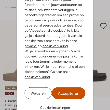
functioneert, om jouw voorkeuren op
+ meer kleuren
+ meer kleuren
te slaan, om inzicht te verkrijgen in
bezoekersgedrag en om een profiel op
te bouwen van jouw online gedrag voor
gepersonaliseerde advertenties. Door
op "Accepteer alle cookies" te klikken,
ga je akkoord met het gebruik van alle
cookies zoals omschreven in onze
privacy-
en
cookieverklaring
.
Wil je je voorkeuren wijzigen? Via de
cookieknop onderaan de pagina kun je
jouw toestemming ieder moment
intrekken. Wil je meer informatie of een
klacht indienen? Ga naar onze
cookieverklaring
.
Laatste maten
Accepteren
Weigeren
-20%
-10%
Birkenstock
Stefano Lauran
Badslippers
Badslippers
Cookie-instellingen
€ 64,99
€ 57,99
€ 119,99
€ 95,99