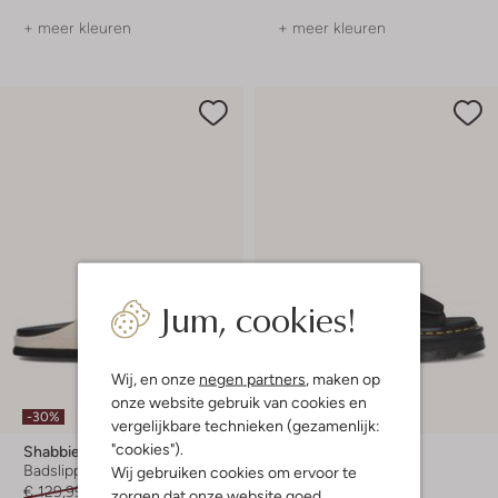
+ meer kleuren
+ meer kleuren
Jum, cookies!
Wij, en onze
negen partners
, maken op
onze website gebruik van cookies en
-30%
-30%
vergelijkbare technieken (gezamenlijk:
"cookies").
Shabbies
Dr Martens
Badslippers
Badslippers
Wij gebruiken cookies om ervoor te
€ 129,99
€ 90,99
€ 149,99
€ 104,99
zorgen dat onze website goed