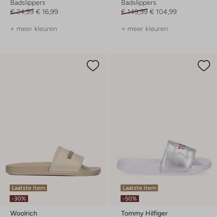
Badslippers
Badslippers
€ 24,99
€ 16,99
€ 149,99
€ 104,99
+ meer kleuren
+ meer kleuren
Laatste item
Laatste item
-30%
-50%
Woolrich
Tommy Hilfiger