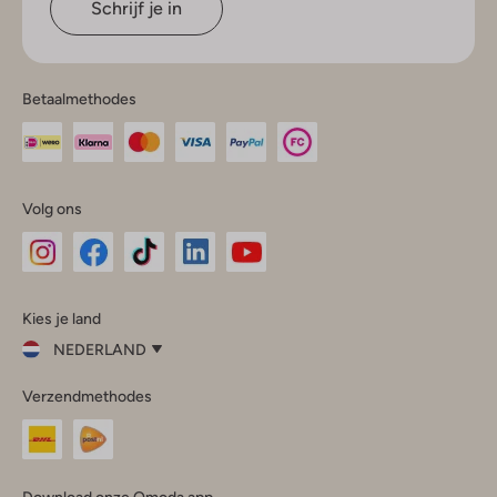
Schrijf je in
Betaalmethodes
Volg ons
Omoda
Omoda
Omoda
Omoda
Omoda
Kies je land
Instagram
Facebook
TikTok
LinkedIn
YouTube
NEDERLAND
Kies
Verzendmethodes
je
Sluit
land
Nederland
België
(Nederlands)