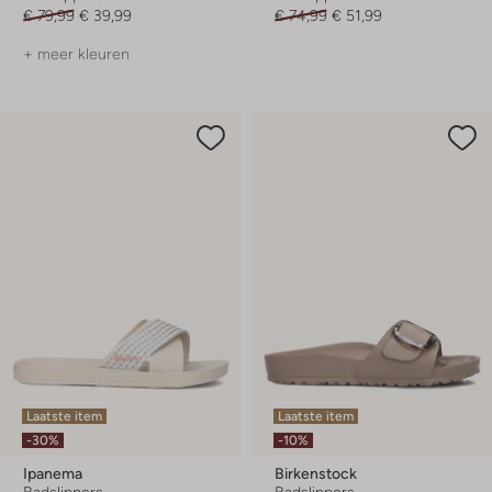
€ 79,99
€ 39,99
€ 74,99
€ 51,99
+ meer kleuren
Laatste item
Laatste item
-30%
-10%
Ipanema
Birkenstock
Badslippers
Badslippers