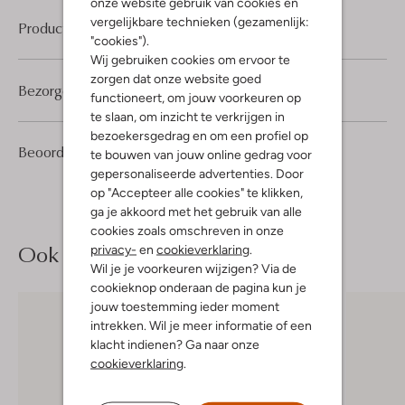
onze website gebruik van cookies en
vergelijkbare technieken (gezamenlijk:
Product informatie
"cookies").
Wij gebruiken cookies om ervoor te
zorgen dat onze website goed
Bezorgen & retourneren
functioneert, om jouw voorkeuren op
te slaan, om inzicht te verkrijgen in
bezoekersgedrag en om een profiel op
1
5
Beoordelingen
(1)
5
te bouwen van jouw online gedrag voor
/5
Sterren
gepersonaliseerde advertenties. Door
op "Accepteer alle cookies" te klikken,
ga je akkoord met het gebruik van alle
cookies zoals omschreven in onze
Ook iets voor jou?
privacy-
en
cookieverklaring
.
Wil je je voorkeuren wijzigen? Via de
cookieknop onderaan de pagina kun je
jouw toestemming ieder moment
intrekken. Wil je meer informatie of een
klacht indienen? Ga naar onze
cookieverklaring
.