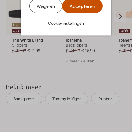
Accepteren
Weigeren
Cookie-instellingen
Laatste item
Laatste item
-40%
-60%
-30%
The White Brand
Ipanema
Ipane
Slippers
Badslippers
Teensl
€ 29,95
€ 11,99
€ 24,99
€ 16,99
€ 29,9
+ meer kleuren
Bekijk meer
Badslippers
Tommy Hilfiger
Rubber