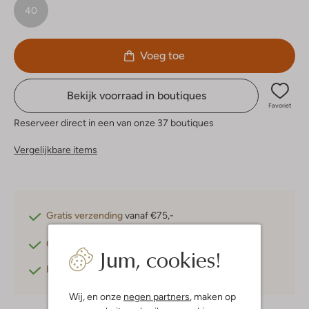
40
Voeg toe
Bekijk voorraad in boutiques
Favoriet
Reserveer direct in een van onze 37 boutiques
Vergelijkbare items
Gratis verzending
vanaf €75,-
Gratis retourneren
binnen 30 dagen*
Jum, cookies!
Betaal achteraf
met Klarna
Wij, en onze
negen partners
, maken op