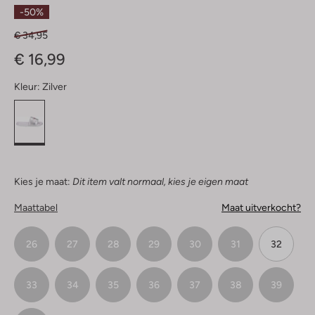
Sterren
-50%
€ 34,95
€ 16,99
Kleur:
Zilver
Kies je maat:
Dit item valt normaal, kies je eigen maat
Maattabel
Maat uitverkocht?
26
27
28
29
30
31
32
33
34
35
36
37
38
39