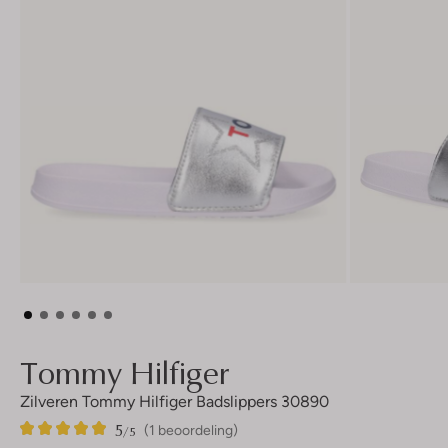
Tommy Hilfiger
Zilveren Tommy Hilfiger Badslippers 30890
5
1
5
/5
(1 beoordeling)