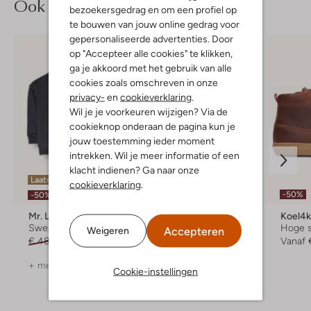
Ook iets voor jou?
bezoekersgedrag en om een profiel op
te bouwen van jouw online gedrag voor
gepersonaliseerde advertenties. Door
op "Accepteer alle cookies" te klikken,
ga je akkoord met het gebruik van alle
cookies zoals omschreven in onze
privacy-
en
cookieverklaring
.
Wil je je voorkeuren wijzigen? Via de
cookieknop onderaan de pagina kun je
jouw toestemming ieder moment
intrekken. Wil je meer informatie of een
klacht indienen? Ga naar onze
Laatste item
Laatste items
cookieverklaring
.
-50%
-50%
-50%
Mr. Loutre
Lötiekids
Koel4k
Sweater
Legging
Hoge 
Accepteren
Weigeren
€ 48,99
€ 23,99
€ 31,95
€ 15,99
Vanaf
+ meer kleuren
Cookie-instellingen