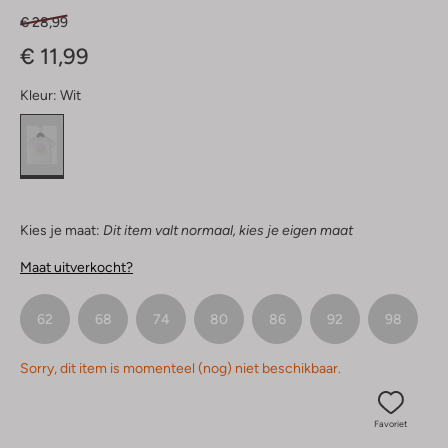
€ 28,99
€ 11,99
Kleur:
Wit
Kies je maat:
Dit item valt normaal, kies je eigen maat
Maat uitverkocht?
62
68
74
80
86
92
98
Sorry, dit item is momenteel (nog) niet beschikbaar.
Favoriet