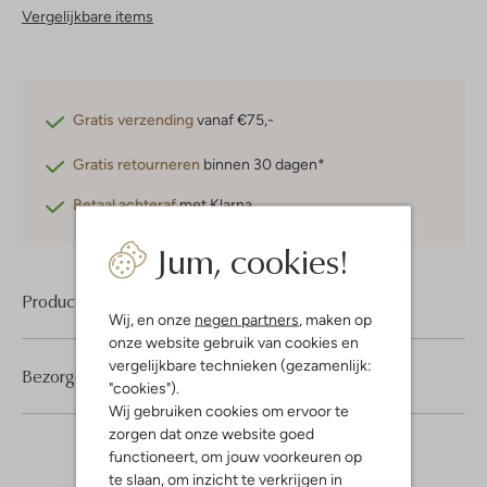
Vergelijkbare items
Gratis verzending
vanaf €75,-
Gratis retourneren
binnen 30 dagen*
Betaal achteraf
met Klarna
Jum, cookies!
Product informatie
Wij, en onze
negen partners
, maken op
onze website gebruik van cookies en
vergelijkbare technieken (gezamenlijk:
Bezorgen & retourneren
"cookies").
Wij gebruiken cookies om ervoor te
zorgen dat onze website goed
functioneert, om jouw voorkeuren op
te slaan, om inzicht te verkrijgen in