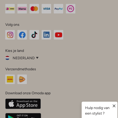
Volg ons
Omoda
Omoda
Omoda
Omoda
Omoda
Kies je land
Instagram
Facebook
TikTok
LinkedIn
YouTube
NEDERLAND
Kies
Verzendmethodes
je
Sluit
land
Nederland
België
(Nederlands)
Download onze Omoda app
Belgique
(Français)
Deutschland