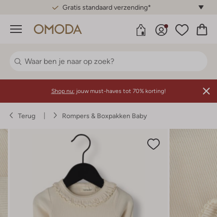
Gratis standaard verzending*
Menu
Shop nu:
jouw must-haves tot 70% korting!
Terug
Rompers & Boxpakken Baby