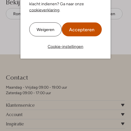
Bekijk meer
klacht indienen? Ga naar onze
cookieverklaring
.
Rompers
Lil' Atelier
Biologisch katoen
Accepteren
Weigeren
Cookie-instellingen
Contact
Maandag - Vrijdag 09:00 - 19:00 uur
Zaterdag 09:00 - 17:00 uur
Klantenservice
Account
Inspiratie