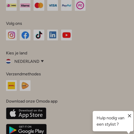
Volg ons
Omoda
Omoda
Omoda
Omoda
Omoda
Kies je land
Instagram
Facebook
TikTok
LinkedIn
YouTube
NEDERLAND
Kies
Verzendmethodes
je
Sluit
land
Nederland
België
(Nederlands)
Download onze Omoda app
Belgique
(Français)
Deutschland