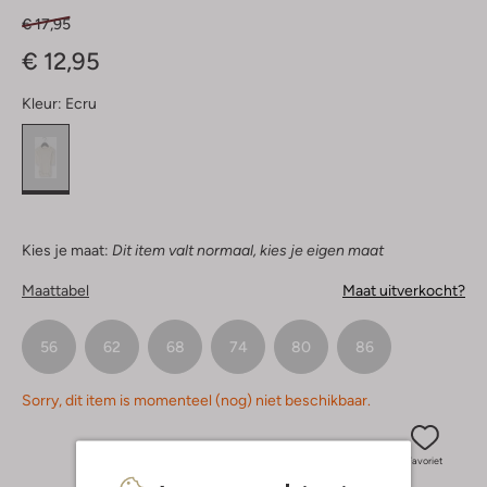
€ 17,95
€ 12,95
Kleur:
Ecru
Kies je maat:
Dit item valt normaal, kies je eigen maat
Maattabel
Maat uitverkocht?
56
62
68
74
80
86
Sorry, dit item is momenteel (nog) niet beschikbaar.
Favoriet