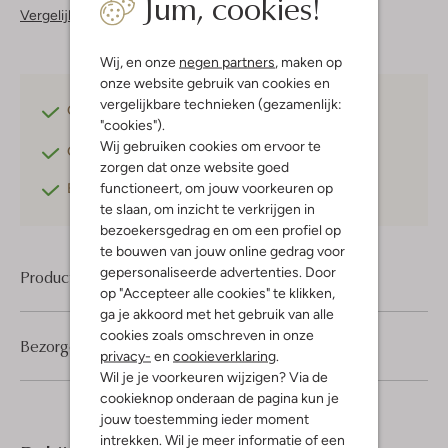
Jum, cookies!
Vergelijkbare items
Wij, en onze
negen partners
, maken op
onze website gebruik van cookies en
vergelijkbare technieken (gezamenlijk:
Gratis verzending
vanaf €75,-
"cookies").
Wij gebruiken cookies om ervoor te
Gratis retourneren
binnen 30 dagen*
zorgen dat onze website goed
functioneert, om jouw voorkeuren op
Betaal achteraf
met Klarna
te slaan, om inzicht te verkrijgen in
bezoekersgedrag en om een profiel op
te bouwen van jouw online gedrag voor
gepersonaliseerde advertenties. Door
Product informatie
op "Accepteer alle cookies" te klikken,
ga je akkoord met het gebruik van alle
cookies zoals omschreven in onze
Bezorgen & retourneren
privacy-
en
cookieverklaring
.
Wil je je voorkeuren wijzigen? Via de
cookieknop onderaan de pagina kun je
jouw toestemming ieder moment
intrekken. Wil je meer informatie of een