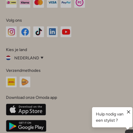
Volg ons
Omoda
Omoda
Omoda
Omoda
Omoda
Kies je land
Instagram
Facebook
TikTok
LinkedIn
YouTube
NEDERLAND
Kies
Verzendmethodes
je
Sluit
land
Nederland
België
(Nederlands)
Download onze Omoda app
Belgique
(Français)
Deutschland