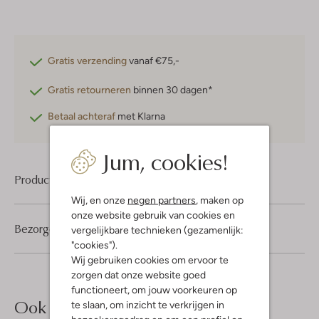
Gratis verzending
vanaf €75,-
Gratis retourneren
binnen 30 dagen*
Betaal achteraf
met Klarna
Jum, cookies!
Product informatie
Wij, en onze
negen partners
, maken op
onze website gebruik van cookies en
Bezorgen & retourneren
vergelijkbare technieken (gezamenlijk:
"cookies").
Wij gebruiken cookies om ervoor te
zorgen dat onze website goed
functioneert, om jouw voorkeuren op
Ook iets voor jou?
te slaan, om inzicht te verkrijgen in