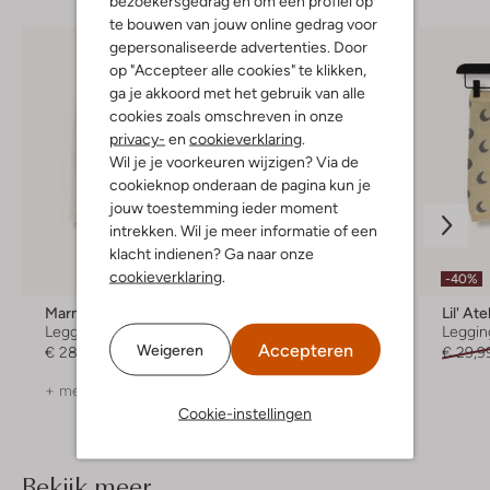
bezoekersgedrag en om een profiel op
te bouwen van jouw online gedrag voor
gepersonaliseerde advertenties. Door
op "Accepteer alle cookies" te klikken,
ga je akkoord met het gebruik van alle
cookies zoals omschreven in onze
privacy-
en
cookieverklaring
.
Wil je je voorkeuren wijzigen? Via de
cookieknop onderaan de pagina kun je
jouw toestemming ieder moment
intrekken. Wil je meer informatie of een
klacht indienen? Ga naar onze
cookieverklaring
.
-40%
Marmar Copenhagen
Lil' Atelier
Lil' Ate
Legging
Korte broek
Leggin
Accepteren
Weigeren
€ 28,99
€ 17,99
€ 29,9
+ meer kleuren
Cookie-instellingen
Bekijk meer