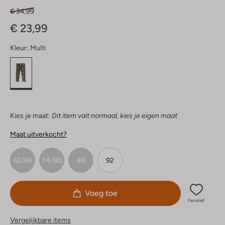
€ 34,99
€ 23,99
Kleur:
Multi
Kies je maat:
Dit item valt normaal, kies je eigen maat
Maat uitverkocht?
62/68
74/80
86
92
Voeg toe
Favoriet
Vergelijkbare items