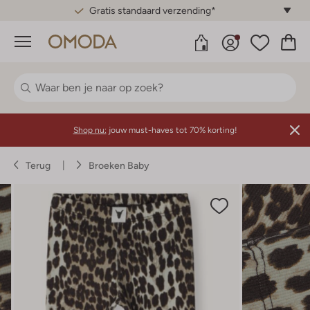
Gratis standaard verzending*
Menu
Shop nu:
jouw must-haves tot 70% korting!
Terug
Broeken Baby