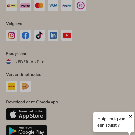
Volg ons
Omoda
Omoda
Omoda
Omoda
Omoda
Kies je land
Instagram
Facebook
TikTok
LinkedIn
YouTube
NEDERLAND
Kies
Verzendmethodes
je
Sluit
land
Nederland
België
(Nederlands)
Download onze Omoda app
Belgique
(Français)
Deutschland