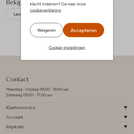
Bekijk meer
klacht indienen? Ga naar onze
cookieverklaring
.
Lange broeken
Lil' Atelier
Katoen
Accepteren
Weigeren
Cookie-instellingen
Contact
Maandag - Vrijdag 09:00 - 19:00 uur
Zaterdag 09:00 - 17:00 uur
Klantenservice
Account
Inspiratie