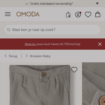
Gratis standaard verzending*
Menu
Shop nu:
jouw must-haves tot 70% korting!
Terug
Broeken Baby