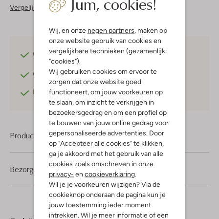
Jum, cookies!
Vergelijkbare items
Wij, en onze
negen partners
, maken op
onze website gebruik van cookies en
vergelijkbare technieken (gezamenlijk:
Gratis verzending
vanaf €75,-
"cookies").
Wij gebruiken cookies om ervoor te
Gratis retourneren
binnen 30 dagen*
zorgen dat onze website goed
functioneert, om jouw voorkeuren op
Betaal achteraf
met Klarna
te slaan, om inzicht te verkrijgen in
bezoekersgedrag en om een profiel op
te bouwen van jouw online gedrag voor
gepersonaliseerde advertenties. Door
Product informatie
op "Accepteer alle cookies" te klikken,
ga je akkoord met het gebruik van alle
cookies zoals omschreven in onze
Bezorgen & retourneren
privacy-
en
cookieverklaring
.
Wil je je voorkeuren wijzigen? Via de
cookieknop onderaan de pagina kun je
jouw toestemming ieder moment
intrekken. Wil je meer informatie of een