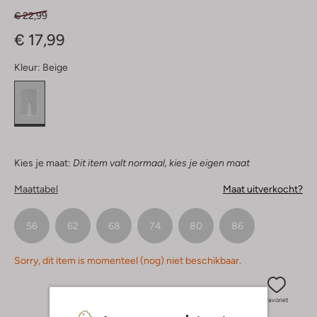
€ 22,99
€ 17,99
Kleur:
Beige
Kies je maat:
Dit item valt normaal, kies je eigen maat
Maattabel
Maat uitverkocht?
56
62
68
74
80
86
Sorry, dit item is momenteel (nog) niet beschikbaar.
Favoriet