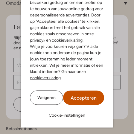
Omoda
bezoekersgedrag en om een profiel op
te bouwen van jouw online gedrag voor
gepersonaliseerde advertenties. Door
op "Accepteer alle cookies" te klikken,
Let's keep in touch!
ga je akkoord met het gebruik van alle
cookies zoals omschreven in onze
Blijf op de hoogte van de nieuwste items en exclusieve
privacy-
en
cookieverklaring
.
deals, speciaal voor jou. Schrijf je in voor de nieuwsbrief
Wil je je voorkeuren wijzigen? Via de
en maak kans op € 150,- shoptegoed.
cookieknop onderaan de pagina kun je
jouw toestemming ieder moment
intrekken. Wil je meer informatie of een
klacht indienen? Ga naar onze
cookieverklaring
.
Accepteren
Weigeren
Schrijf je in
Cookie-instellingen
Betaalmethodes