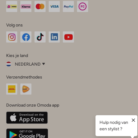
Volg ons
Omoda
Omoda
Omoda
Omoda
Omoda
Kies je land
Instagram
Facebook
TikTok
LinkedIn
YouTube
NEDERLAND
Kies
Verzendmethodes
je
Sluit
land
Nederland
België
(Nederlands)
Download onze Omoda app
Belgique
(Français)
Deutschland