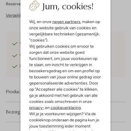
Jum, cookies!
Reserveer direct in een van onze 37 boutiques
Vergelijkbare items
Wij, en onze
negen partners
, maken op
onze website gebruik van cookies en
vergelijkbare technieken (gezamenlijk:
"cookies").
Gratis verzending
vanaf €75,-
Wij gebruiken cookies om ervoor te
zorgen dat onze website goed
Gratis retourneren
binnen 30 dagen*
functioneert, om jouw voorkeuren op
te slaan, om inzicht te verkrijgen in
Betaal achteraf
met Klarna
bezoekersgedrag en om een profiel op
te bouwen van jouw online gedrag voor
gepersonaliseerde advertenties. Door
op "Accepteer alle cookies" te klikken,
Product informatie
ga je akkoord met het gebruik van alle
cookies zoals omschreven in onze
privacy-
en
cookieverklaring
.
Bezorgen & retourneren
Wil je je voorkeuren wijzigen? Via de
cookieknop onderaan de pagina kun je
jouw toestemming ieder moment