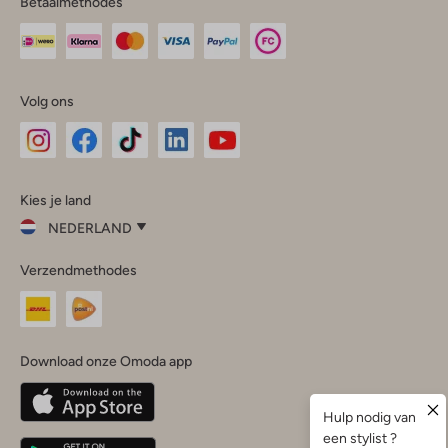
Betaalmethodes
Volg ons
Omoda
Omoda
Omoda
Omoda
Omoda
Kies je land
Instagram
Facebook
TikTok
LinkedIn
YouTube
NEDERLAND
Kies
Verzendmethodes
je
Sluit
land
Nederland
België
(Nederlands)
Download onze Omoda app
Belgique
(Français)
Deutschland