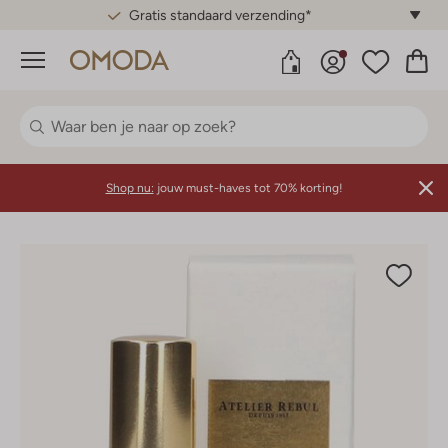
Gratis standaard verzending*
Menu
Shop nu:
jouw must-haves tot 70% korting!