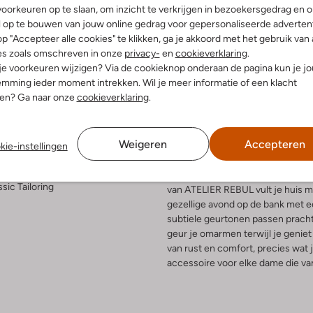
oorkeuren op te slaan, om inzicht te verkrijgen in bezoekersgedrag en 
l op te bouwen van jouw online gedrag voor gepersonaliseerde advertent
p "Accepteer alle cookies" te klikken, ga je akkoord met het gebruik van 
es zoals omschreven in onze
privacy-
en
cookieverklaring
.
Bezorgen & retourneren
 je voorkeuren wijzigen? Via de cookieknop onderaan de pagina kun je j
mming ieder moment intrekken. Wil je meer informatie of een klacht
nen? Ga naar onze
cookieverklaring
.
elling & Pasvorm
Omschrijving
Weigeren
Accepteren
kie-instellingen
kleurig
Verwen jezelf deze herfst en wi
ssic Tailoring
van ATELIER REBUL vult je huis m
gezellige avond op de bank met 
subtiele geurtonen passen prachtig 
geur je omarmen terwijl je geni
van rust en comfort, precies wat
accessoire voor elke dame die va