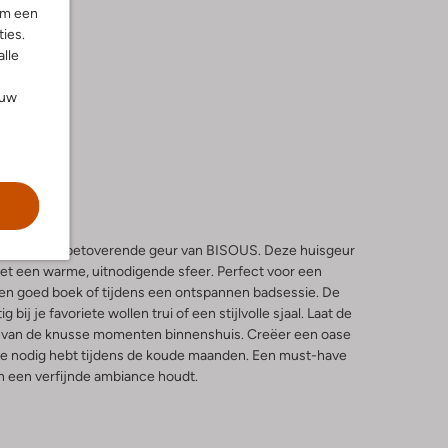
om een
ies.
alle
ouw
nter met de betoverende geur van BISOUS. Deze huisgeur
et een warme, uitnodigende sfeer. Perfect voor een
een goed boek of tijdens een ontspannen badsessie. De
bij je favoriete wollen trui of een stijlvolle sjaal. Laat de
et van de knusse momenten binnenshuis. Creëer een oase
 je nodig hebt tijdens de koude maanden. Een must-have
n een verfijnde ambiance houdt.