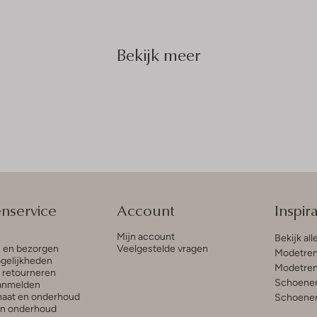
Bekijk meer
enservice
Account
Inspira
Mijn account
Bekijk all
n en bezorgen
Veelgestelde vragen
Modetren
gelijkheden
Modetren
n retourneren
Schoenen
anmelden
aat en onderhoud
Schoenen
en onderhoud