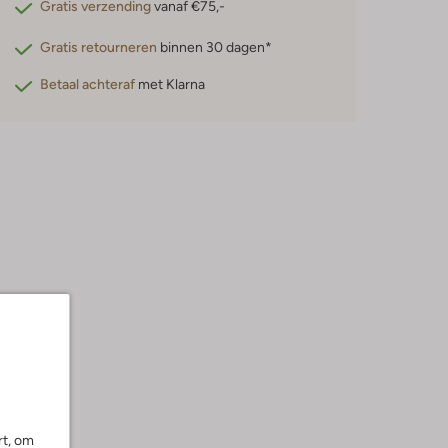
Gratis verzending
vanaf €75,-
Gratis retourneren
binnen 30 dagen*
Betaal achteraf
met Klarna
rt, om