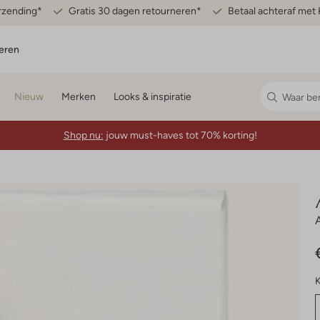
erzending*
Gratis 30 dagen retourneren*
Betaal achteraf met 
eren
Nieuw
Merken
Looks & inspiratie
Shop nu:
jouw must-haves tot 70% korting!
K