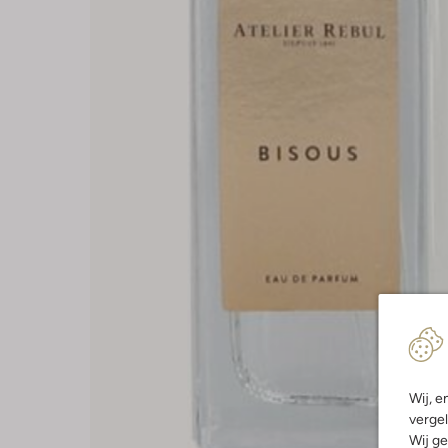
Wij, e
vergel
Wij ge