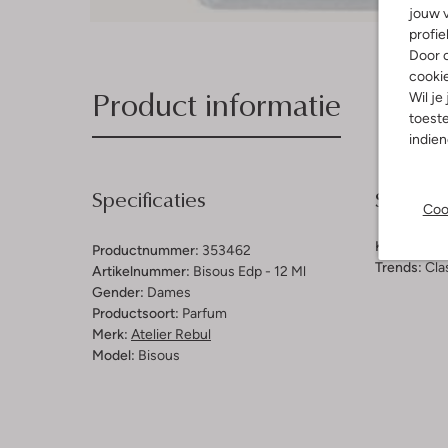
jouw v
profie
Door o
cooki
Product informatie
Wil je
toeste
indie
Specificaties
Samenst
Coo
Kleur:
Goud
Productnummer:
353462
Trends:
Cla
Artikelnummer:
Bisous Edp - 12 Ml
Gender:
Dames
Productsoort:
Parfum
Merk:
Atelier Rebul
Model:
Bisous