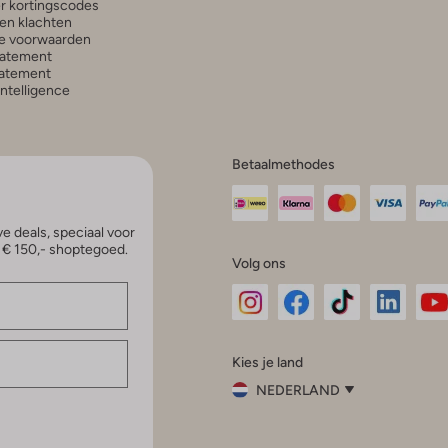
r kortingscodes
en klachten
e voorwaarden
tatement
atement
 Intelligence
Betaalmethodes
e deals, speciaal voor
p € 150,- shoptegoed.
Volg ons
Omoda
Omoda
Omoda
Omoda
Om
Kies je land
Instagram
Facebook
TikTok
LinkedI
Yo
NEDERLAND
Kies
je
Sluit