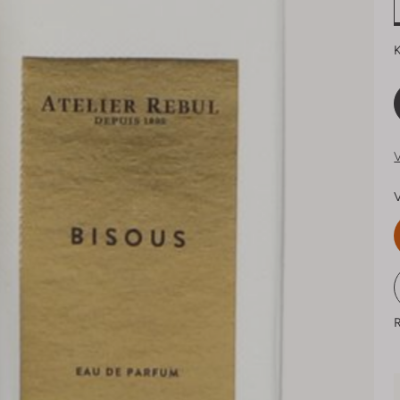
K
V
V
R