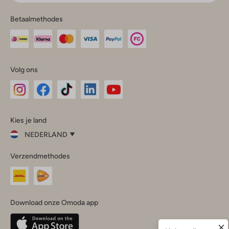
Betaalmethodes
Volg ons
Omoda
Omoda
Omoda
Omoda
Omoda
Kies je land
Instagram
Facebook
TikTok
LinkedIn
YouTube
NEDERLAND
Kies
Verzendmethodes
je
Sluit
land
Nederland
België
(Nederlands)
Download onze Omoda app
Belgique
(Français)
Deutschland