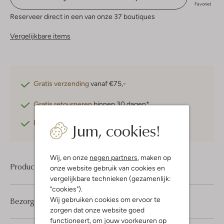
Favoriet
Reserveer direct in een van onze 37 boutiques
Vergelijkbare items
Gratis verzending
vanaf €75,-
Gratis retourneren
binnen 30 dagen*
Betaal achteraf
met Klarna
Jum, cookies!
Wij, en onze
negen partners
, maken op
Product informatie
onze website gebruik van cookies en
vergelijkbare technieken (gezamenlijk:
"cookies").
Wij gebruiken cookies om ervoor te
Bezorgen & retourneren
zorgen dat onze website goed
functioneert, om jouw voorkeuren op