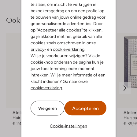
te slaan, om inzicht te verkrijgen in
bezoekersgedrag en om een profiel op
te bouwen van jouw online gedrag voor
Ook iets voor jou?
gepersonaliseerde advertenties. Door
op "Accepteer alle cookies" te klikken,
ga je akkoord met het gebruik van alle
cookies zoals omschreven in onze
privacy-
en
cookieverklaring
.
Wil je je voorkeuren wijzigen? Via de
cookieknop onderaan de pagina kun je
jouw toestemming ieder moment
intrekken. Wil je meer informatie of een
klacht indienen? Ga naar onze
cookieverklaring
.
Accepteren
Weigeren
Atelier Rebul
Atelier Rebul
Atelie
Hair & body mist
Hair & body mist
Huisp
€ 24,99
€ 24,99
€ 39,9
Cookie-instellingen