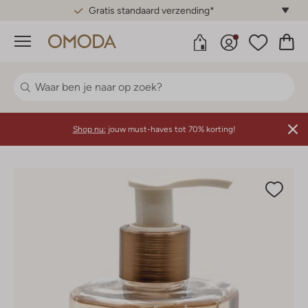
Gratis standaard verzending*
Menu
Shop nu:
jouw must-haves tot 70% korting!