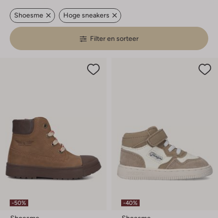
Shoesme
Hoge sneakers
Filter en sorteer
-50%
-40%
Shoesme
Shoesme