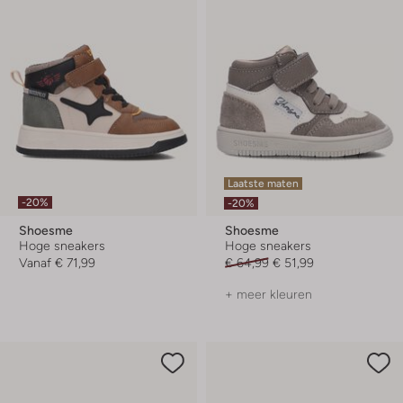
Laatste maten
-20%
-20%
Shoesme
Shoesme
Hoge sneakers
Hoge sneakers
Vanaf
€ 71,99
€ 64,99
€ 51,99
+ meer kleuren