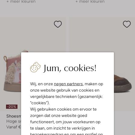
+ meer kleuren
+ meer kleuren
Jum, cookies!
Wij, en onze
negen partners
, maken op
onze website gebruik van cookies en
vergelijkbare technieken (gezamenlijk:
"cookies").
-20%
-20%
Wij gebruiken cookies om ervoor te
zorgen dat onze website goed
Shoesme
Shoesme
Hoge sneakers
Hoge sneakers
functioneert, om jouw voorkeuren op
Vanaf
€ 63,99
€ 64,95
€ 51,99
te slaan, om inzicht te verkrijgen in
bezoekersgedrag en om een profiel op