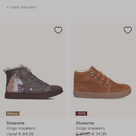
+ meer kleuren
Nieuw
-50%
Shoesme
Shoesme
Hoge sneakers
Hoge sneakers
Vanaf
€ 84,99
€ 69,95
€ 34,99