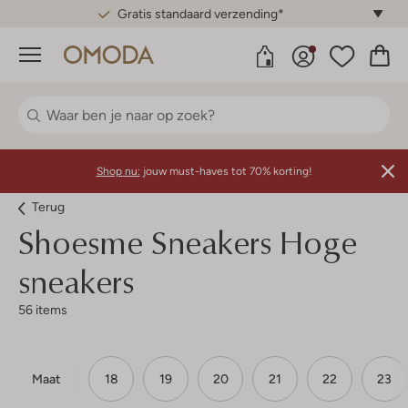
Gratis standaard verzending*
Menu
Shop nu:
jouw must-haves tot 70% korting!
Terug
Shoesme
Sneakers Hoge
sneakers
56 items
Maat
18
19
20
21
22
23