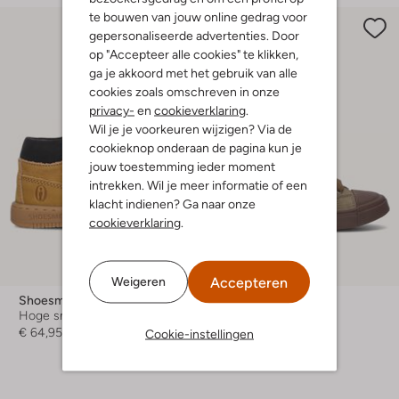
te bouwen van jouw online gedrag voor
gepersonaliseerde advertenties. Door
op "Accepteer alle cookies" te klikken,
ga je akkoord met het gebruik van alle
cookies zoals omschreven in onze
privacy-
en
cookieverklaring
.
Wil je je voorkeuren wijzigen? Via de
cookieknop onderaan de pagina kun je
jouw toestemming ieder moment
intrekken. Wil je meer informatie of een
klacht indienen? Ga naar onze
cookieverklaring
.
-20%
Accepteren
Weigeren
Shoesme
Shoesme
Hoge sneakers
Hoge sneakers
€ 64,95
Vanaf
€ 51,99
Cookie-instellingen
+ meer kleuren