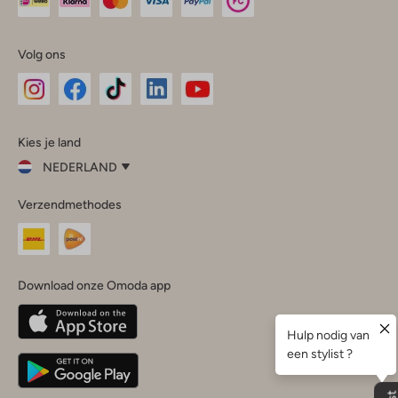
Volg ons
Omoda
Omoda
Omoda
Omoda
Omoda
Kies je land
Instagram
Facebook
TikTok
LinkedIn
YouTube
NEDERLAND
Kies
Verzendmethodes
je
Sluit
land
Nederland
België
(Nederlands)
Download onze Omoda app
Belgique
(Français)
Deutschland