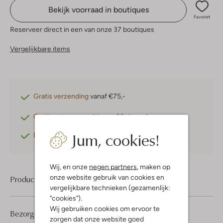
Bekijk voorraad in boutiques
Favoriet
Reserveer direct in een van onze 37 boutiques
Vergelijkbare items
Gratis verzending
vanaf €75,-
Gratis retourneren
binnen 30 dagen*
Jum, cookies!
Betaal achteraf
met Klarna
Wij, en onze
negen partners
, maken op
onze website gebruik van cookies en
Product informatie
vergelijkbare technieken (gezamenlijk:
"cookies").
Wij gebruiken cookies om ervoor te
Bezorgen & retourneren
zorgen dat onze website goed