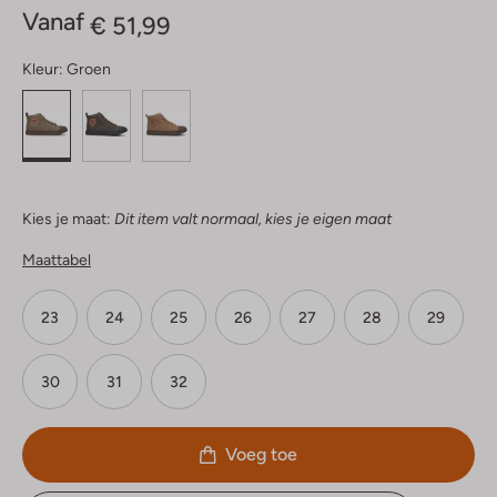
Vanaf
€ 51,99
Kleur:
Groen
Kies je maat:
Dit item valt normaal, kies je eigen maat
Maattabel
23
24
25
26
27
28
29
30
31
32
Voeg toe