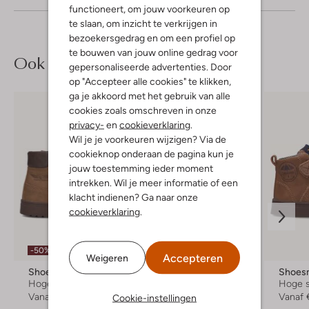
functioneert, om jouw voorkeuren op
te slaan, om inzicht te verkrijgen in
bezoekersgedrag en om een profiel op
te bouwen van jouw online gedrag voor
Ook iets voor jou?
gepersonaliseerde advertenties. Door
op "Accepteer alle cookies" te klikken,
ga je akkoord met het gebruik van alle
cookies zoals omschreven in onze
privacy-
en
cookieverklaring
.
Wil je je voorkeuren wijzigen? Via de
cookieknop onderaan de pagina kun je
jouw toestemming ieder moment
intrekken. Wil je meer informatie of een
klacht indienen? Ga naar onze
cookieverklaring
.
-50%
Nieuw
Accepteren
Weigeren
Shoesme
Shoesme
Shoes
Hoge sneakers
Lage sneakers
Hoge 
Vanaf
€ 41,99
Vanaf
€ 89,99
Vanaf
Cookie-instellingen