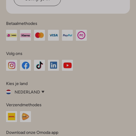
Betaalmethodes
Volg ons
Omoda
Omoda
Omoda
Omoda
Omoda
Kies je land
Instagram
Facebook
TikTok
LinkedIn
YouTube
NEDERLAND
Kies
Verzendmethodes
je
Sluit
land
Nederland
België
(Nederlands)
Download onze Omoda app