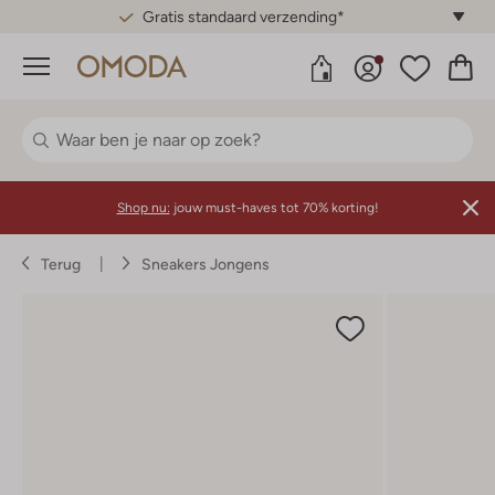
Gratis standaard verzending*
Menu
Shop nu:
jouw must-haves tot 70% korting!
Terug
Sneakers Jongens