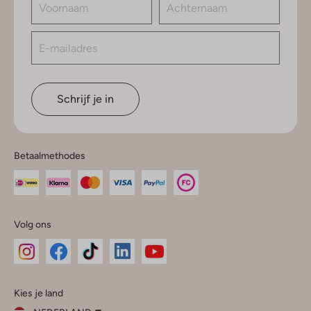
Schrijf je in
Betaalmethodes
Volg ons
Omoda
Omoda
Omoda
Omoda
Omoda
Kies je land
Instagram
Facebook
TikTok
LinkedIn
YouTube