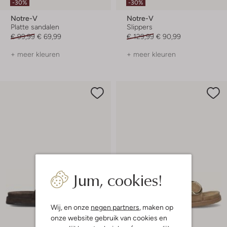
-30%
-30%
Notre-V
Notre-V
Platte sandalen
Slippers
€ 99,99
€ 69,99
€ 129,99
€ 90,99
+ meer kleuren
+ meer kleuren
Jum, cookies!
Wij, en onze
negen partners
, maken op
onze website gebruik van cookies en