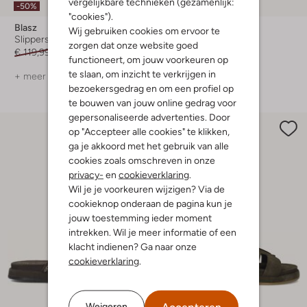
vergelijkbare technieken (gezamenlijk:
-50%
-50%
"cookies").
Blasz
Ayana
Wij gebruiken cookies om ervoor te
Slippers
Slippers
zorgen dat onze website goed
€ 119,99
€ 59,99
€ 119,99
€ 59,99
functioneert, om jouw voorkeuren op
te slaan, om inzicht te verkrijgen in
+ meer kleuren
+ meer kleuren
bezoekersgedrag en om een profiel op
te bouwen van jouw online gedrag voor
gepersonaliseerde advertenties. Door
op "Accepteer alle cookies" te klikken,
ga je akkoord met het gebruik van alle
cookies zoals omschreven in onze
privacy-
en
cookieverklaring
.
Wil je je voorkeuren wijzigen? Via de
cookieknop onderaan de pagina kun je
jouw toestemming ieder moment
intrekken. Wil je meer informatie of een
klacht indienen? Ga naar onze
cookieverklaring
.
Accepteren
Weigeren