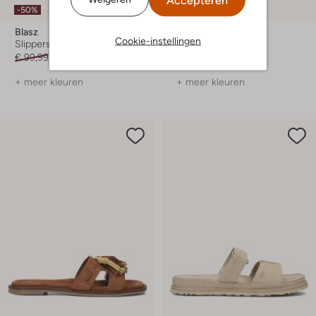
-50%
-50%
Blasz
Blasz
Cookie-instellingen
Slippers
Slippers
€ 99,99
€ 49,99
€ 99,99
€ 49,99
+ meer kleuren
+ meer kleuren