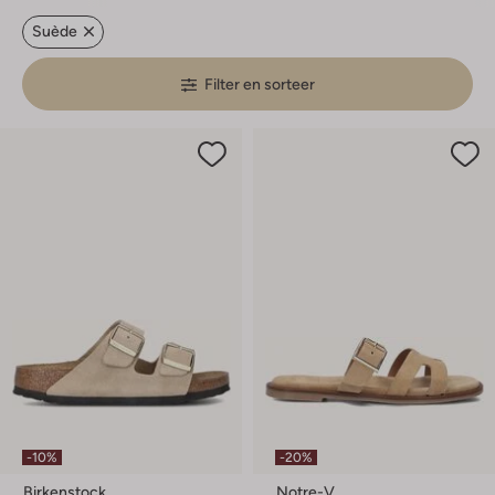
Suède
Filter en sorteer
-10%
-20%
Birkenstock
Notre-V