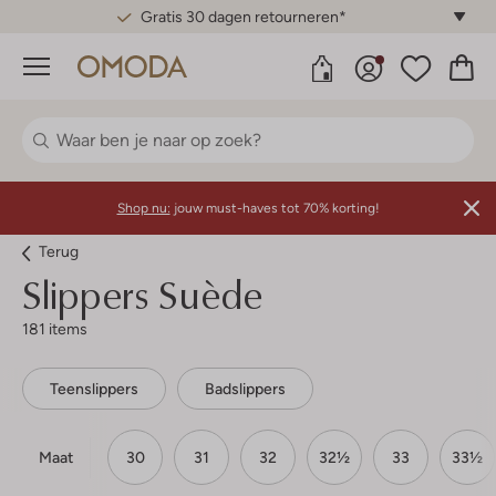
Gratis 30 dagen retourneren*
Menu
Shop nu:
jouw must-haves tot 70% korting!
Terug
Slippers Suède
181 items
Teenslippers
Badslippers
Maat
30
31
32
32½
33
33½