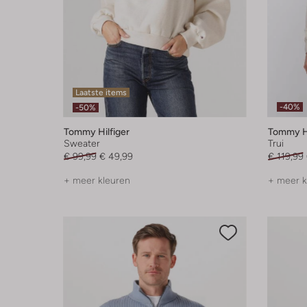
Laatste items
-40%
-50%
Tommy Hilfiger
Tommy Hi
Sweater
Trui
€ 99,99
€ 49,99
€ 119,99
+ meer kleuren
+ meer k