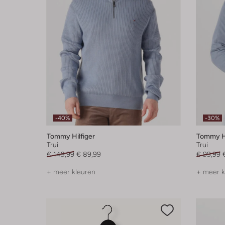
-40%
-30%
Tommy Hilfiger
Tommy Hi
Trui
Trui
€ 149,99
€ 89,99
€ 99,99
+ meer kleuren
+ meer k