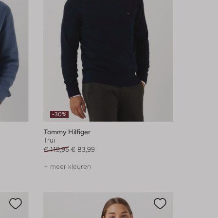
-30%
Tommy Hilfiger
Trui
€ 119,95
€ 83,99
+ meer kleuren