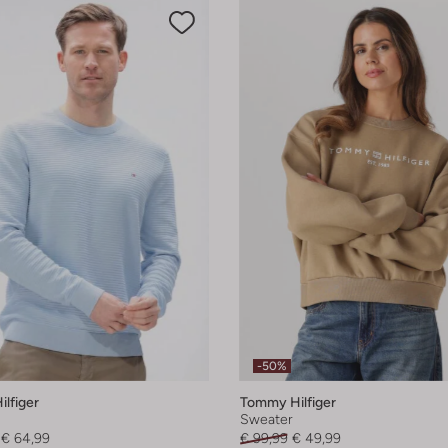
-50%
lfiger
Tommy Hilfiger
Sweater
€ 64,99
€ 99,99
€ 49,99