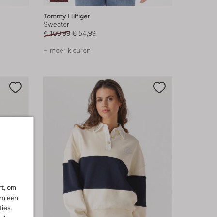
Tommy Hilfiger
Sweater
€ 109,99
€ 54,99
+ meer kleuren
rt, om
om een
ies.