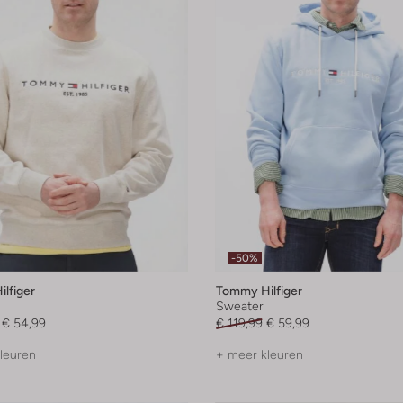
-50%
lfiger
Tommy Hilfiger
Sweater
€ 54,99
€ 119,99
€ 59,99
leuren
+ meer kleuren