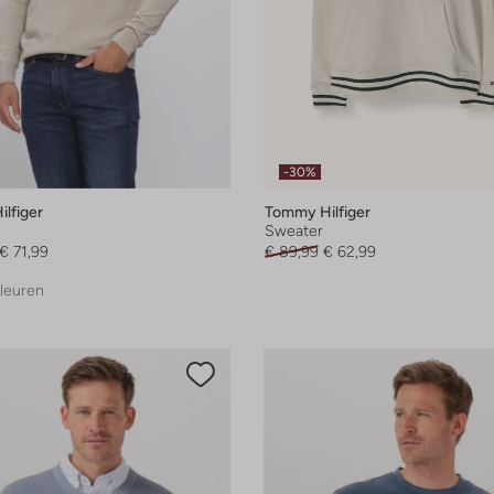
-30%
lfiger
Tommy Hilfiger
Sweater
€ 71,99
€ 89,99
€ 62,99
leuren