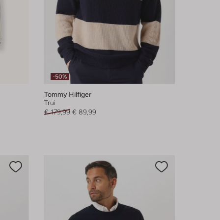
-50%
Tommy Hilfiger
Trui
€ 179,99
€ 89,99