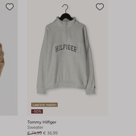
Laatste maten
-50%
Tommy Hilfiger
Sweater
€ 74,99
€ 36,99