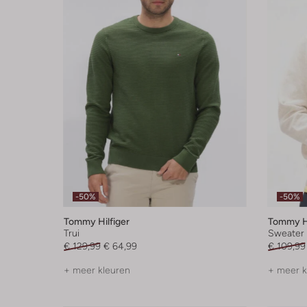
-50%
-50%
Tommy Hilfiger
Tommy Hi
Trui
Sweater
€ 129,99
€ 64,99
€ 109,99
+ meer kleuren
+ meer k