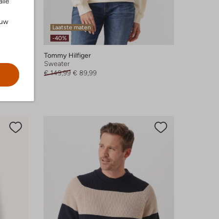
alle
ouw
Laatste maten
-40%
Tommy Hilfiger
Sweater
€ 149,99
€ 89,99