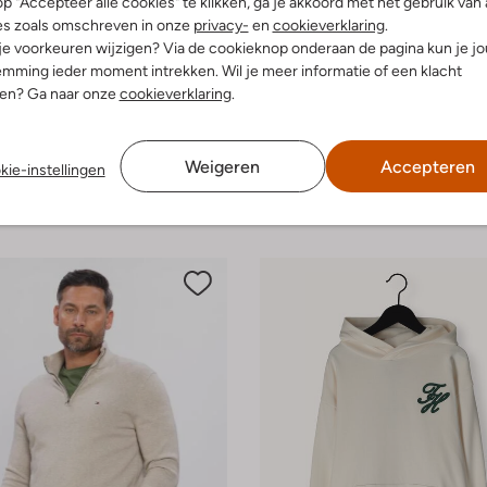
p "Accepteer alle cookies" te klikken, ga je akkoord met het gebruik van 
es zoals omschreven in onze
privacy-
en
cookieverklaring
.
 je voorkeuren wijzigen? Via de cookieknop onderaan de pagina kun je j
mming ieder moment intrekken. Wil je meer informatie of een klacht
-50%
nen? Ga naar onze
cookieverklaring
.
lfiger
Tommy Hilfiger
Trui
€ 74,99
€ 169,99
€ 84,99
Weigeren
Accepteren
kie-instellingen