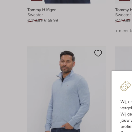
Tommy Hilfiger
Tommy Hi
Sweater
Sweater
€ 119,99
€ 59,99
€ 119,99
+ meer k
Wij, e
vergel
Wij ge
jouw v
profie