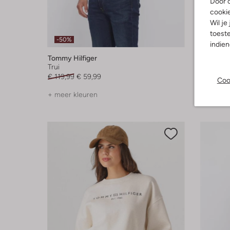
Door o
cooki
Wil je
toeste
-50%
-50%
indie
Tommy Hilfiger
Tommy Hi
Trui
Trui
€ 119,99
€ 59,99
€ 149,99
Coo
+ meer kleuren