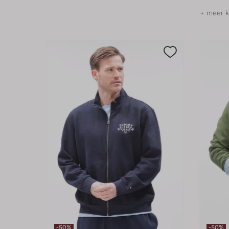
+ meer k
-50%
-50%