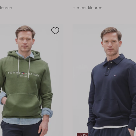
leuren
+ meer kleuren
-50%