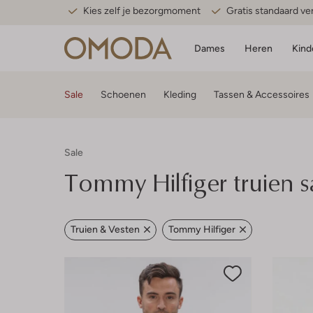
Kies zelf je bezorgmoment
Gratis standaard v
Dames
Heren
Kind
Sale
Schoenen
Kleding
Tassen & Accessoires
Sale
Tommy Hilfiger truien s
Truien & Vesten
Tommy Hilfiger