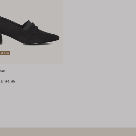
 item
ser
€ 94,99