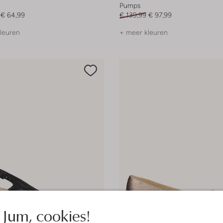
Pumps
€ 64,99
€ 139,99
€ 97,99
leuren
+ meer kleuren
Jum, cookies!