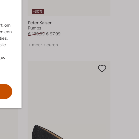
-30%
Peter Kaiser
rt, om
Pumps
om een
€ 139,99
€ 97,99
ies.
alle
+ meer kleuren
ouw