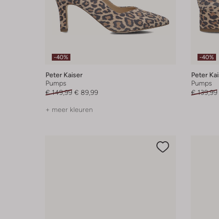
-40%
-40%
Peter Kaiser
Peter Kai
Pumps
Pumps
€ 149,99
€ 89,99
€ 139,99
+ meer kleuren