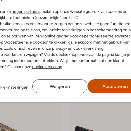
Laatste maten
n onze
negen partners
, maken op onze website gebruik van cookies en
-20%
ijkbare technieken (gezamenlijk: "cookies").
ser
Peter Kaiser
bruiken cookies om ervoor te zorgen dat onze website goed functionee
Pumps
oorkeuren op te slaan, om inzicht te verkrijgen in bezoekersgedrag en 
€ 90,99
€ 139,99
€ 111,99
l op te bouwen van jouw online gedrag voor gepersonaliseerde advertent
p "Accepteer alle cookies" te klikken, ga je akkoord met het gebruik van 
leuren
+ meer kleuren
es zoals omschreven in onze
privacy-
en
cookieverklaring
.
 je voorkeuren wijzigen? Via de cookieknop onderaan de pagina kun je j
mming ieder moment intrekken. Wil je meer informatie of een klacht
nen? Ga naar onze
cookieverklaring
.
Weigeren
Accepteren
kie-instellingen