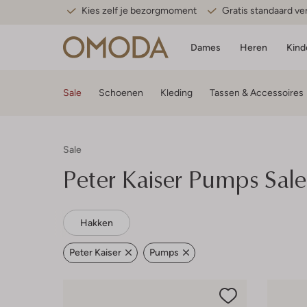
Kies zelf je bezorgmoment
Gratis standaard v
Dames
Heren
Kind
Sale
Schoenen
Kleding
Tassen & Accessoires
Sale
Peter Kaiser
Pumps Sale
Hakken
Peter Kaiser
Pumps