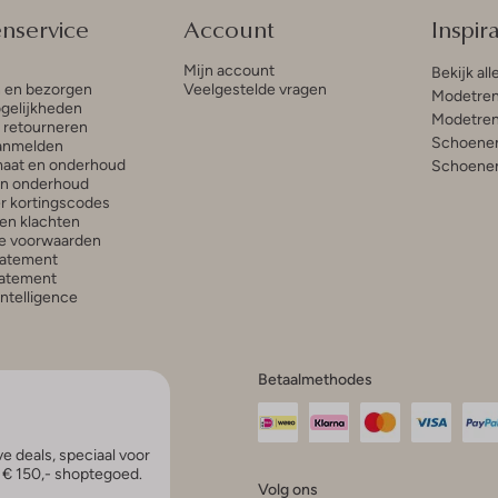
enservice
Account
Inspira
Mijn account
Bekijk all
n en bezorgen
Veelgestelde vragen
Modetren
gelijkheden
Modetren
n retourneren
Schoenen
anmelden
aat en onderhoud
Schoenen
en onderhoud
r kortingscodes
en klachten
e voorwaarden
tatement
atement
 Intelligence
Betaalmethodes
e deals, speciaal voor
p € 150,- shoptegoed.
Volg ons