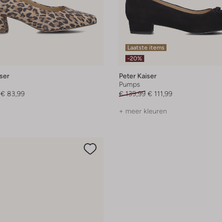
Laatste items
-20%
ser
Peter Kaiser
Pumps
€ 83,99
€ 139,99
€ 111,99
+ meer kleuren