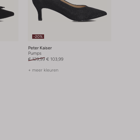
-20%
Peter Kaiser
Pumps
€ 129,99
€ 103,99
+ meer kleuren