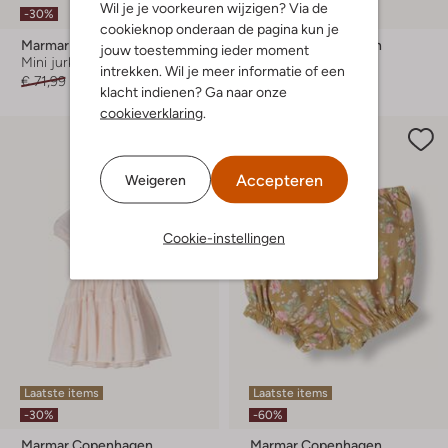
Wil je je voorkeuren wijzigen? Via de
-30%
-30%
cookieknop onderaan de pagina kun je
Marmar Copenhagen
Marmar Copenhagen
jouw toestemming ieder moment
Mini jurk
Lange broeken
intrekken. Wil je meer informatie of een
€ 71,99
€ 49,99
€ 28,99
€ 19,99
klacht indienen? Ga naar onze
cookieverklaring
.
Accepteren
Weigeren
Cookie-instellingen
Laatste items
Laatste items
-30%
-60%
Marmar Copenhagen
Marmar Copenhagen