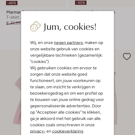
-30%
-40%
Marmar Copenhagen
Marmar Copenhagen
T-shirt
Legging
Jum, cookies!
€ 32,99
€ 19,99
€ 35,99
€ 24,99
+ meer kleuren
Wij, en onze
negen partners
, maken op
onze website gebruik van cookies en
vergelijkbare technieken (gezamenlijk:
"cookies").
Wij gebruiken cookies om ervoor te
zorgen dat onze website goed
functioneert, om jouw voorkeuren op
te slaan, om inzicht te verkrijgen in
bezoekersgedrag en om een profiel op
te bouwen van jouw online gedrag voor
gepersonaliseerde advertenties. Door
op "Accepteer alle cookies" te klikken,
ga je akkoord met het gebruik van alle
cookies zoals omschreven in onze
privacy-
en
cookieverklaring
.
Laatste item