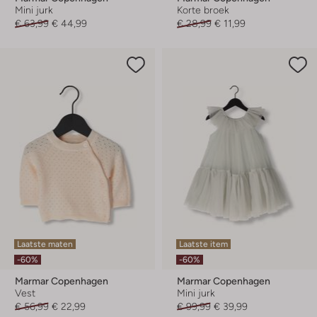
Mini jurk
Korte broek
€ 63,99
€ 44,99
€ 28,99
€ 11,99
Laatste maten
Laatste item
-60%
-60%
Marmar Copenhagen
Marmar Copenhagen
Vest
Mini jurk
€ 56,99
€ 22,99
€ 99,99
€ 39,99