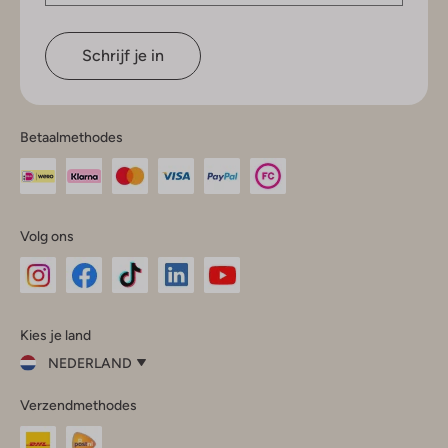
Schrijf je in
Betaalmethodes
Volg ons
Omoda
Omoda
Omoda
Omoda
Omoda
Kies je land
Instagram
Facebook
TikTok
LinkedIn
YouTube
NEDERLAND
Kies
Verzendmethodes
je
Sluit
land